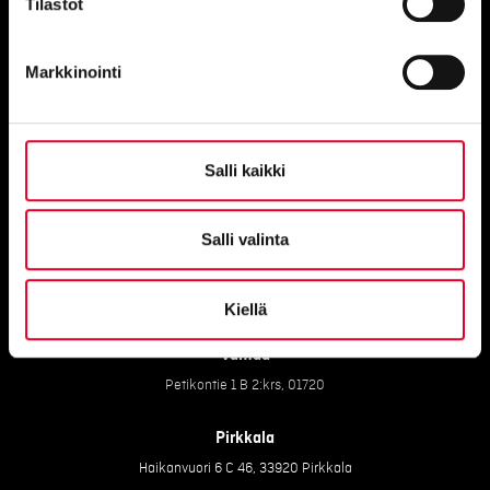
Tilastot
Markkinointi
Kaikki yhteystiedot
Salli kaikki
Salli valinta
Toimistot
Kiellä
Vantaa
Petikontie 1 B 2:krs, 01720
Pirkkala
Haikanvuori 6 C 46, 33920 Pirkkala