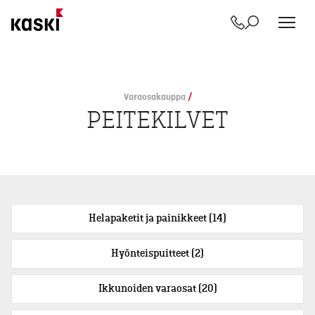
Yhteystiedot
Etsi
Siirry
sisältöön
Varaosakauppa
/
PEITEKILVET
Helapaketit ja painikkeet
(14)
Hyönteispuitteet
(2)
Ikkunoiden varaosat
(20)