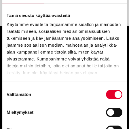
Valitse vaihtoehdoista
Tämä sivusto käyttää evästeitä
Käytämme evästeitä tarjoamamme sisällön ja mainosten
räätälöimiseen, sosiaalisen median ominaisuuksien
tukemiseen ja kävijämäärämme analysoimiseen. Lisäksi
jaamme sosiaalisen median, mainosalan ja analytiikka-
Ota yhteyttä
alan kumppaneillemme tietoja siitä, miten käytät
sivustoamme. Kumppanimme voivat yhdistää näitä
tietoja muihin tietoihin, joita olet antanut heille tai joita on
myynti@kaski.fi
|
050 4150 450
kerätty, kun olet käyttänyt heidän palvelujaan.
Asiakaspalvelu
050 9520 111
Cookiebot >
Suostumuksen
Asiakaspalvelu, omakotitalojen
Välttämätön
valinta
ikkuna- ja oviremontit
050 9520 112
Huom. Näihin numeroihin emme voi vastaanottaa tekstiviestejä.
Mieltymykset
Vaihde avoinna:
Ma–To 8–16 ja pe 8–15.30