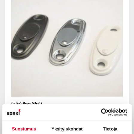
useampi
muunnelma.
Voit
tehdä
valinnat
tuotteen
sivulla.
Peitekilvet (5kpl)
5,50
€
Suostumus
Yksityiskohdat
Tietoja