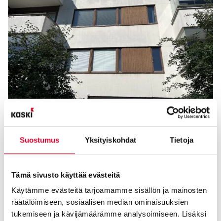
Lue Kaskipuun vinkit energiasäästöihin taloyhtiössä.
Lue usein kysytyt kysymykset Kasken ikkunaremonteista
Suostumus
Yksityiskohdat
Tietoja
taloyhtiöissä.
Kiinnostuitko taloyhtiön
Tämä sivusto käyttää evästeitä
ikkunaremontista?
Käytämme evästeitä tarjoamamme sisällön ja mainosten
räätälöimiseen, sosiaalisen median ominaisuuksien
tukemiseen ja kävijämäärämme analysoimiseen. Lisäksi
Tutustu
taloyhtiöiden