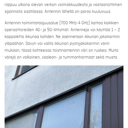
riippuu ulkona olevan verkon voimakkuudesta ja vastaanottimen
sijainnista sisätilassa. Antennin lähellä on paras kuuluvuus.
Antennin toimintataajuusalue (700 MHz-4 GHz) kattaa kaikkien
operaattoreiden 4G- ja 5G-liittymät. Antenneja voi käyttää 1 – 2
kappaletta ikkunaa kohden. Ne asennetaan ikkunan jakokarmin
yläpäähän. Sävyn voi valita ikkunan pystyjakokarmin värin
mukaan, tässä kohteessa toistinantennin väri on ruskea. Muita
värejä on valkoinen, vaalean- ja tummanharmaat sekä musta.