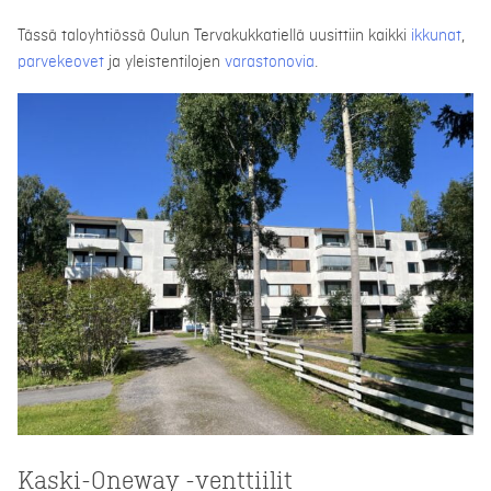
Tässä taloyhtiössä Oulun Tervakukkatiellä uusittiin kaikki
ikkunat
,
parvekeovet
ja yleistentilojen
varastonovia
.
Kaski-Oneway -venttiilit