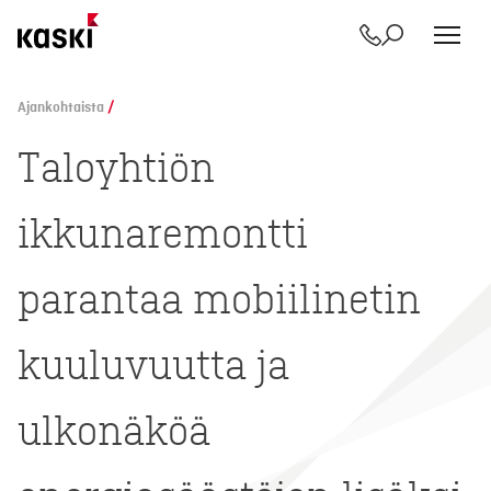
Yhteystiedot
Etsi
Siirry
sisältöön
Ajankohtaista
/
Taloyhtiön
ikkunaremontti
parantaa mobiilinetin
kuuluvuutta ja
ulkonäköä