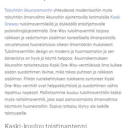
Taloyhtiön ikkunaremontin
yhteydessä modernisoitiin myös
taloyhtiön ilmanvaihto ikkunoihin sijoitettavilla kotimaisilla
Kaski
Oneway
tuloilmaventtiileillä ja älykkäällä etäohjattavalle
poistoilmajärjestelmällä. One-Way tuloilmaventtiili tarjoaa
raikkaan ja vedottoman sisäilman koneellisella ilmanpoistolla
varustetuissa huoneistoissa oikean ilmamäärän mukaisesti.
Tuloilmaventtiilin design on moderni ja huomaamaton ja sen
äänieristys on hyvä ja käyttö helppoa. Asuinrakennuksen
ikkunoihin tarkoitetuissa Kaski One-Way-venttiileissä ilma kulkee
sisään suodattimen lävitse, mikä takaa puhtaan ja raikkaan
sisäilman. Pitkän tuotekehityksen tuloksena syntyneet Kaski
One-Way-venttiilit ovat helppokäyttöisiä ja suodattimen vaihto
tapahtuu nopeasti. Mallistoomme kuuluu tuloilmaventtiilin lisäksi
myös raitisilmaventtiili, joka sopii painovoimaista ilmanvaihtoa
käyttäviin huoneistoihin. Sopiva ratkaisu löytyy siis kaikille
talotyypeille.
Kaski-kuuluu toistinantenni