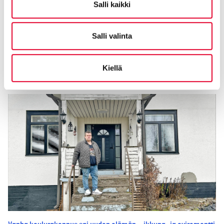
Salli kaikki
Näin taloyhtiön ovi- ja ikkunaremontti parantaa
Salli valinta
asumismukavuutta – esimerkkinä As Oy Lauttasaarentalo
28.04.2026
Kiellä