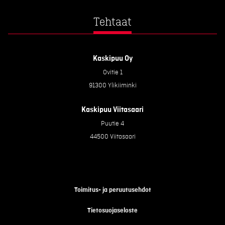
Tehtaat
Kaskipuu Oy
Ovitie 1
91300 Ylikiiminki
Kaskipuu Viitasaari
Puutie 4
44500 Viitasaari
Toimitus- ja peruutusehdot
Tietosuojaseloste