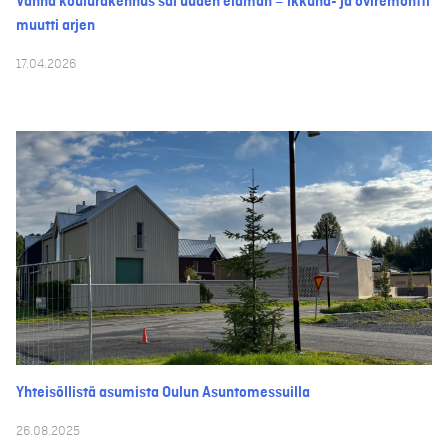
Vanha koulurakennus sai uuden elämän – ikkuna- ja oviremontti
muutti arjen
17.04.2026
Yhteisöllistä asumista Oulun Asuntomessuilla
26.08.2025