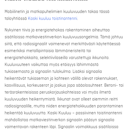
Mobiilinetin ja matkapuhelimien kuuluvuuden takaa tässä
taloyhtiössä
Kaski kuuluu toistinantenni
.
Nykyinen tiivis ja energiatehokas rakentaminen aiheuttaa
sisätiloissa matkaviestinverkon kuuluvuusongelmia. Tämä johtuu
siitä, että radiosignaalit vaimenevat merkittävästi käytettäessä
esimerkiksi metallipintaisia lämmöneristeitä tai
energiatehokkaita, selektiivilaseilla varustettuja ikkunoita.
Kuuluvuuteen vaikuttaa myös etäisyys lähimmästä
tukiasemasta ja signaalin tulokulma. Lisäksi signaalia
heikentävät tukiaseman ja kohteen välillä olevat rakennukset,
kasvillisuus, korkeuserot ja joskus jopa sääolosuhteet. Betoni- tai
teräsrakenteisissa peruskorjauskohteissa voi myös ilmetä
kuuluvuuden heikentymistä. Ikkunat ovat olleet aiemmin reitti
radiosignaalille, mutta niiden energiatehokkuuden parantaminen
heikentää kuuluvuutta. Kaski Kuuluu – passiivinen toistinantenni
mahdollistaa matkaviestinverkon signaalin pääsyn signaalia
vaimentavan rakenteen läpi. Signaalin voimakkuus sisätiloissa