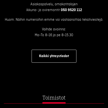
Asiakaspalvelu, omakotitalojen
ikkuna- ja oviremontit
050 9520 112
Huom. Näihin numeroihin emme voi vastaanottaa tekstiviestejä.
Vaihde avoinna:
Ma–To 8–16 ja pe 8–15.30
Kaikki yhteystiedot
Toimistot