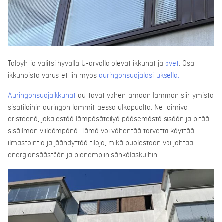
Taloyhtiö valitsi hyvällä U-arvolla olevat ikkunat ja
ovet
. Osa
ikkunoista varustettiin myös
auringonsuojalasituksella.
Auringonsuojaikkunat
auttavat vähentämään lämmön siirtymistä
sisätiloihin auringon lämmittäessä ulkopuolta. Ne toimivat
eristeenä, joka estää lämpösäteilyä pääsemästä sisään ja pitää
sisäilman viileämpänä. Tämä voi vähentää tarvetta käyttää
ilmastointia ja jäähdyttää tiloja, mikä puolestaan voi johtaa
energiansäästöön ja pienempiin sähkölaskuihin.