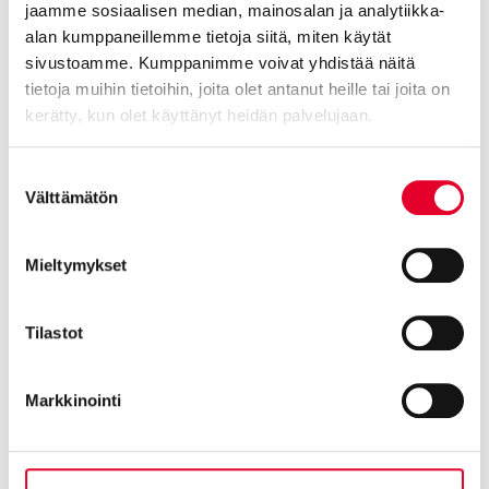
jaamme sosiaalisen median, mainosalan ja analytiikka-
ikkunaremontteihin
ja
pyydä tarjous
!
alan kumppaneillemme tietoja siitä, miten käytät
sivustoamme. Kumppanimme voivat yhdistää näitä
tietoja muihin tietoihin, joita olet antanut heille tai joita on
kerätty, kun olet käyttänyt heidän palvelujaan.
Takaisin
Cookiebot >
Suostumuksen
Välttämätön
valinta
Mieltymykset
Tilastot
Markkinointi