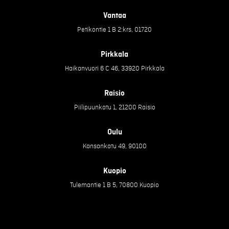
Vantaa
Petikontie 1 B 2:krs, 01720
Pirkkala
Haikanvuori 6 C 46, 33920 Pirkkala
Raisio
Piilipuunkatu 1, 21200 Raisio
Oulu
Kansankatu 49, 90100
Kuopio
Tulemantie 1 B 5, 70800 Kuopio