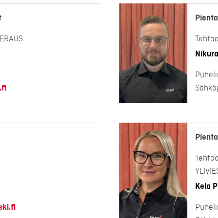
t
Pienta
EERAUS
Tehta
Nikura
Puheli
fi
Sähköp
Pienta
Tehta
YLIVI
Kela P
ki.fi
Puheli