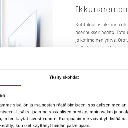
Ikkunaremont
Kotitalousasiakkaana ole
asennuksen osalta. Toteu
ja kotimainen yritys. Ota
teille laadukas ikkunarem
Huolellisesti suunniteltu
odotuksesi ja saat olla 
ikkunaremontin myös rivi- 
Yksityiskohdat
Kaskipuulta saat suomala
myös rahoituksella! Ikkun
itä
tunnustuksena kotimaises
mme sisällön ja mainosten räätälöimiseen, sosiaalisen median
Minkä hintainen on ikkuna
iseen. Lisäksi jaamme sosiaalisen median, mainosalan ja analy
maksaa 8000 – 20 000 eu
, miten käytät sivustoamme. Kumppanimme voivat yhdistää näitä t
määrän lisäksi niiden koko
n kerätty, kun olet käyttänyt heidän palvelujaan.