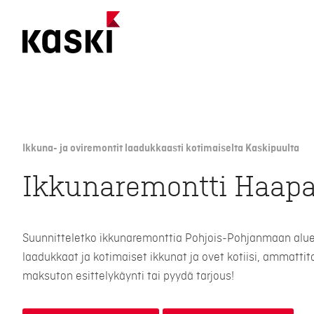
Siirry
sisältöön
Ikkuna- ja oviremontit laadukkaasti kotimaiselta Kaskipuulta
Ikkunaremontti Haapa
Suunnitteletko ikkunaremonttia Pohjois-Pohjanmaan alue
laadukkaat ja kotimaiset ikkunat ja ovet kotiisi, ammattit
maksuton esittelykäynti tai pyydä tarjous!