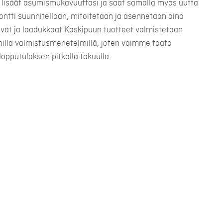
lisäät asumismukavuuttasi ja saat samalla myös uutta
montti suunnitellaan, mitoitetaan ja asennetaan aina
ävät ja laadukkaat Kaskipuun tuotteet valmistetaan
illa valmistusmenetelmillä, joten voimme taata
lopputuloksen pitkällä takuulla.