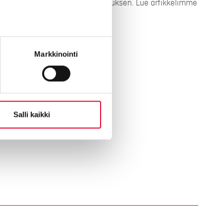
seesi ja annamme tarkan tarjouksen. Lue artikkelimme
lla olevasta artikkelista.
Markkinointi
ntin hintoihin
Salli kaikki