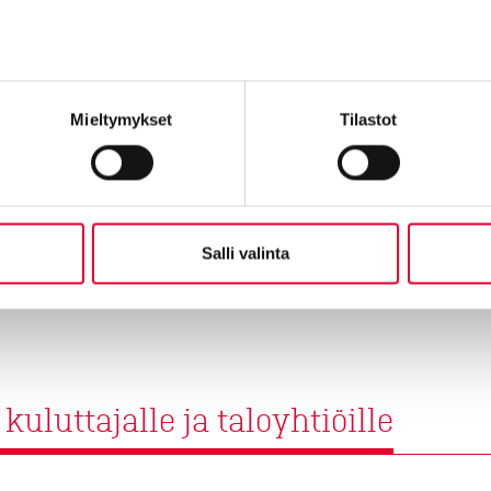
Tutustumme ensin kohtee
ikkunaremontin hinnasta a
Mieltymykset
Tilastot
Tutustu ikkunaremo
Salli valinta
luttajalle ja taloyhtiöille