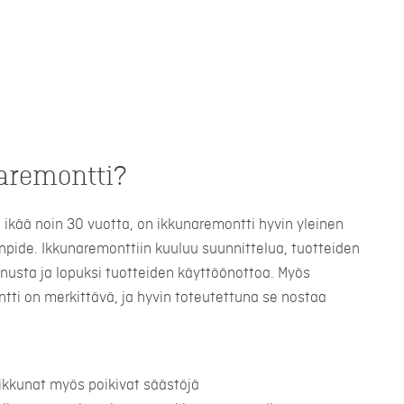
aremontti?
la ikää noin 30 vuotta, on ikkunaremontti hyvin yleinen
pide. Ikkunaremonttiin kuuluu suunnittelua, tuotteiden
nnusta ja lopuksi tuotteiden käyttöönottoa. Myös
tti on merkittävä, ja hyvin toteutettuna se nostaa
ikkunat myös poikivat säästöjä