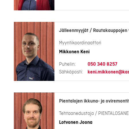
Jälleenmyyjät / Rautakauppojen 
Myyntikoordinaattori
Mikkonen Keni
Puhelin:
050 340 8257
Sähköposti:
keni.mikkonen@kask
Pientalojen ikkuna- ja oviremonti
Tehtaanedustaja / PIENTALOSAN
Lotvonen Joona