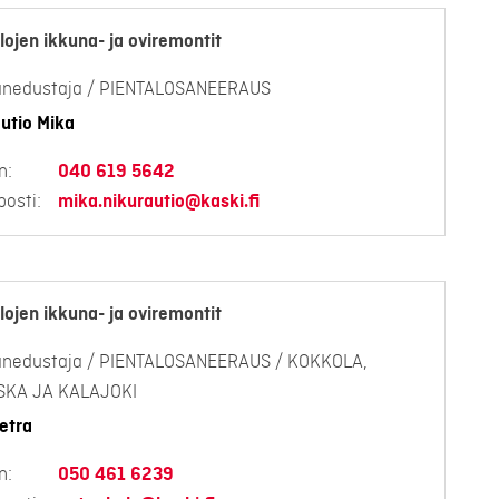
lojen ikkuna- ja oviremontit
anedustaja / PIENTALOSANEERAUS
utio Mika
n:
040 619 5642
osti:
mika.nikurautio@kaski.fi
lojen ikkuna- ja oviremontit
anedustaja / PIENTALOSANEERAUS / KOKKOLA,
ESKA JA KALAJOKI
etra
n:
050 461 6239