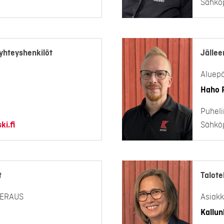
Sähköp
yhteyshenkilöt
Jällee
Aluepä
Haho P
Puheli
i.fi
Sähköp
t
Talote
EERAUS
Asiakk
Kallunk