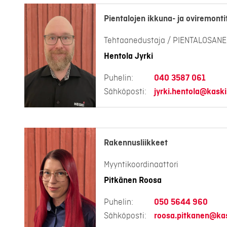
Pientalojen ikkuna- ja oviremonti
Tehtaanedustaja / PIENTALOSAN
Hentola Jyrki
Puhelin:
040 3587 061
Sähköposti:
jyrki.hentola@kaski.
Rakennusliikkeet
Myyntikoordinaattori
Pitkänen Roosa
Puhelin:
050 5644 960
Sähköposti:
roosa.pitkanen@kas