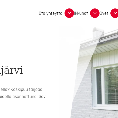
Ota yhteyttä
Ikkunat
Ovet
järvi
ella? Kaskipuu tarjoaa
aidolla asennettuna. Sovi