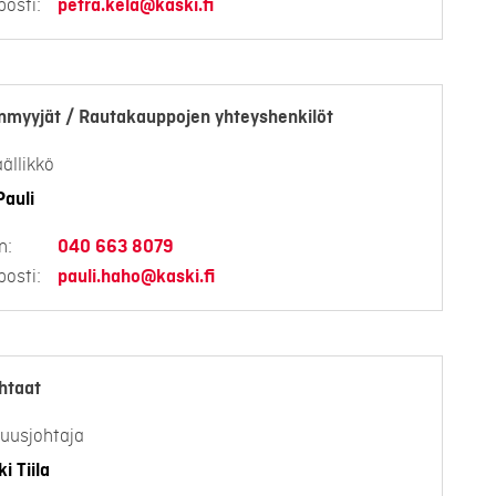
osti:
petra.kela@kaski.fi
nmyyjät / Rautakauppojen yhteyshenkilöt
ällikkö
auli
n:
040 663 8079
osti:
pauli.haho@kaski.fi
htaat
uusjohtaja
i Tiila