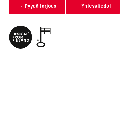
→ Pyydä tarjous
→ Yhteystiedot