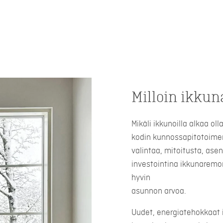
Milloin ikkun
Mikäli ikkunoilla alkaa ol
kodin kunnossapitotoimen
valintaa, mitoitusta, ase
investointina ikkunaremon
hyvin
asunnon arvoa.
Uudet, energiatehokkaat 