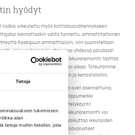
in hyödyt
t lisäksi oikeutettu myös kotitalousvähennykseen
ttajaksi kannattaakin valita tunnettu, ammattitaitoinen
 yhteyttä Kaskipuun ammattilaisiin, niin suunnitellaan
ontti, joka voidaan toteuttaa jopa yhdessä päivässä!
 ja hyvin asennettu ja toteutettu ikkunaremontti täyttää
tyytyväinen lopputulokseen pitkäksi aikaa. Toteutamme
ja paritaloihin sekä taloyhtiöihin ja kerrostaloihin.
Tietoja
iset, elämää kestävät ikkunat ja ovet asennettuina,
oilla ja ulko-ovillamme on avainlippumerkki
ta työstä. Varaa maksuton esittelykäynti!
 ominaisuuksien tukemiseen
remontti? Karkeasti arvioituna ikkunaremontti voi
tiikka-alan
roon. Ikkunaremontin hintaan vaikuttaa ikkunoiden
ietoja muihin tietoihin, joita
, niihin valitut lasitukset sekä lisävarusteet.