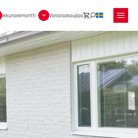
Ikkunaremontti
Varaosakauppa
Ostoskori
Etsi
SV