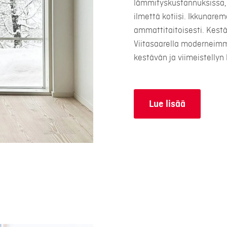
lämmityskustannuksissa, 
ilmettä kotiisi. Ikkunare
ammattitaitoisesti. Kest
Viitasaarella moderneimm
kestävän ja viimeistellyn 
Lue lisää