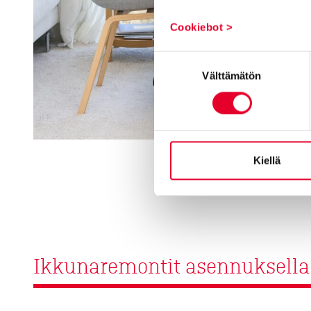
Cookiebot >
Suostumuksen
Välttämätön
valinta
Kiellä
Ikkunaremontit asennuksella ku