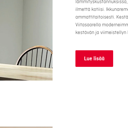
lämmityskustannuksissa, 
ilmettä kotiisi. Ikkunare
ammattitaitoisesti. Kest
Viitasaarella moderneimm
kestävän ja viimeistellyn 
Lue lisää