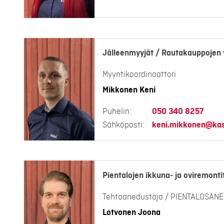
Jälleenmyyjät / Rautakauppojen 
Myyntikoordinaattori
Mikkonen Keni
Puhelin:
050 340 8257
Sähköposti:
keni.mikkonen@kask
Pientalojen ikkuna- ja oviremonti
Tehtaanedustaja / PIENTALOSAN
Lotvonen Joona