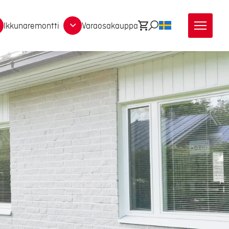
Ikkunaremontti
Varaosakauppa
Ostoskori
Etsi
SV