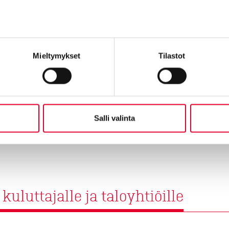
Tutustumme ensin kohtee
ikkunaremontin hinnasta a
Mieltymykset
Tilastot
Tutustu ikkunaremo
Salli valinta
luttajalle ja taloyhtiöille