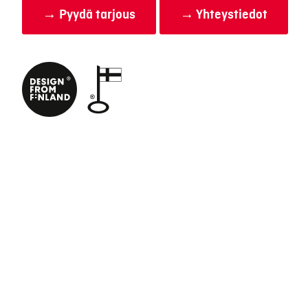
→ Pyydä tarjous
→ Yhteystiedot