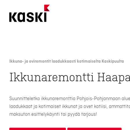
Siirry
sisältöön
Ikkuna- ja oviremontit laadukkaasti kotimaiselta Kaskipuulta
Ikkunaremontti Haapa
Suunnitteletko ikkunaremonttia Pohjois-Pohjanmaan alue
laadukkaat ja kotimaiset ikkunat ja ovet kotiisi, ammattit
maksuton esittelykäynti tai pyydä tarjous!