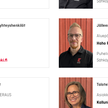
Sähköp
yhteyshenkilöt
Jällee
Aluepä
Haho P
Puheli
i.fi
Sähköp
t
Talote
EERAUS
Asiakk
Kallunk