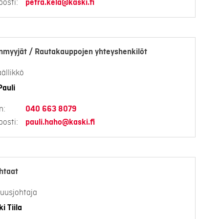
osti:
petra.kela@kaski.fi
nmyyjät / Rautakauppojen yhteyshenkilöt
ällikkö
auli
n:
040 663 8079
osti:
pauli.haho@kaski.fi
htaat
uusjohtaja
i Tiila