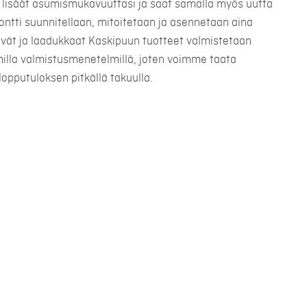
lisäät asumismukavuuttasi ja saat samalla myös uutta
montti suunnitellaan, mitoitetaan ja asennetaan aina
ävät ja laadukkaat Kaskipuun tuotteet valmistetaan
illa valmistusmenetelmillä, joten voimme taata
lopputuloksen pitkällä takuulla.