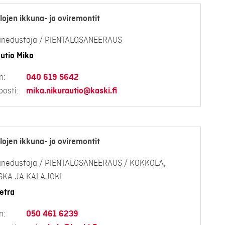
lojen ikkuna- ja oviremontit
anedustaja / PIENTALOSANEERAUS
utio Mika
n:
040 619 5642
osti:
mika.nikurautio@kaski.fi
lojen ikkuna- ja oviremontit
anedustaja / PIENTALOSANEERAUS / KOKKOLA,
ESKA JA KALAJOKI
etra
n:
050 461 6239