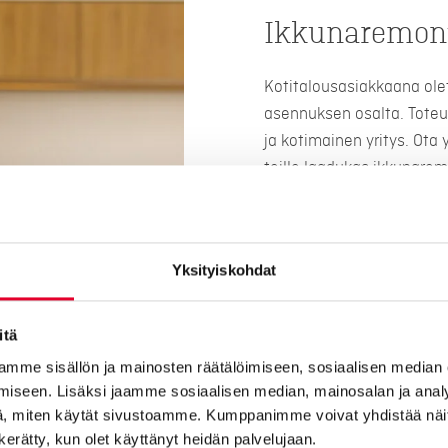
Ikkunaremont
Kotitalousasiakkaana ole
asennuksen osalta. Toteu
ja kotimainen yritys. Ota
teille laadukas ikkunarem
Huolellisesti suunniteltu
odotuksesi ja saat olla 
ikkunaremontin myös rivi- 
Yksityiskohdat
Kaskipuulta saat suomala
myös rahoituksella! Ikkun
itä
tunnustuksena kotimaises
mme sisällön ja mainosten räätälöimiseen, sosiaalisen median
Minkä hintainen on ikkuna
iseen. Lisäksi jaamme sosiaalisen median, mainosalan ja analy
maksaa 8000 – 20 000 eu
, miten käytät sivustoamme. Kumppanimme voivat yhdistää näitä t
määrän lisäksi niiden koko
n kerätty, kun olet käyttänyt heidän palvelujaan.