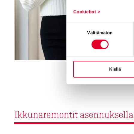
Cookiebot >
Suostumuksen
Välttämätön
valinta
Kiellä
Ikkunaremontit asennuksella ku