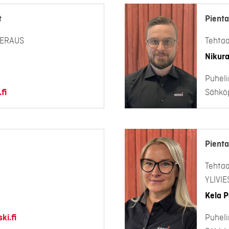
t
Pienta
EERAUS
Tehta
Nikura
Puheli
fi
Sähköp
Pienta
Tehta
YLIVI
Kela P
ki.fi
Puheli