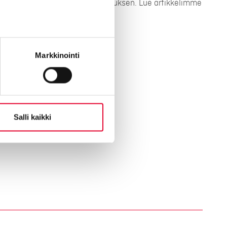
seesi ja annamme tarkan tarjouksen. Lue artikkelimme
lla olevasta artikkelista.
Markkinointi
ntin hintoihin
Salli kaikki