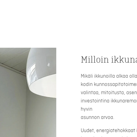
Milloin ikkun
Mikäli ikkunoilla alkaa ol
kodin kunnossapitotoimen
valintaa, mitoitusta, ase
investointina ikkunaremon
hyvin
asunnon arvoa.
Uudet, energiatehokkaat 