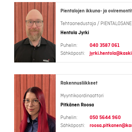
Pientalojen ikkuna- ja oviremonti
Tehtaanedustaja / PIENTALOSAN
Hentola Jyrki
Puhelin:
040 3587 061
Sähköposti:
jyrki.hentola@kaski.
Rakennusliikkeet
Myyntikoordinaattori
Pitkänen Roosa
Puhelin:
050 5644 960
Sähköposti:
roosa.pitkanen@kas