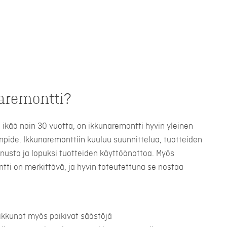
aremontti?
la ikää noin 30 vuotta, on ikkunaremontti hyvin yleinen
pide. Ikkunaremonttiin kuuluu suunnittelua, tuotteiden
nnusta ja lopuksi tuotteiden käyttöönottoa. Myös
tti on merkittävä, ja hyvin toteutettuna se nostaa
ikkunat myös poikivat säästöjä