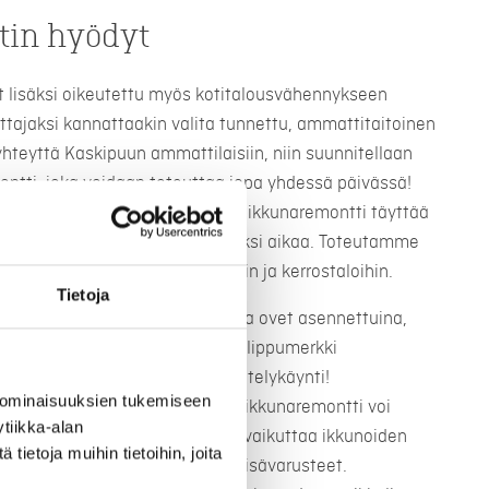
in hyödyt
t lisäksi oikeutettu myös kotitalousvähennykseen
ttajaksi kannattaakin valita tunnettu, ammattitaitoinen
 yhteyttä Kaskipuun ammattilaisiin, niin suunnitellaan
ontti, joka voidaan toteuttaa jopa yhdessä päivässä!
 ja hyvin asennettu ja toteutettu ikkunaremontti täyttää
tyytyväinen lopputulokseen pitkäksi aikaa. Toteutamme
ja paritaloihin sekä taloyhtiöihin ja kerrostaloihin.
Tietoja
iset, elämää kestävät ikkunat ja ovet asennettuina,
oilla ja ulko-ovillamme on avainlippumerkki
ta työstä. Varaa maksuton esittelykäynti!
 ominaisuuksien tukemiseen
remontti? Karkeasti arvioituna ikkunaremontti voi
tiikka-alan
roon. Ikkunaremontin hintaan vaikuttaa ikkunoiden
ietoja muihin tietoihin, joita
, niihin valitut lasitukset sekä lisävarusteet.