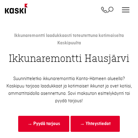
Yhteystiedot
Etsi
Siirry
sisältöön
Ikkunaremontti laadukkaasti toteutettuna kotimaiselta
Kaskipuulta
Ikkunaremontti Hausjärvi
Suunnitteletko ikkunaremonttia Kanta-Hämeen alueella?
Kaskipuu tarjoaa laadukkaat ja kotimaiset ikkunat ja ovet kotiisi,
ammattitaidolla asennettuna. Sovi maksuton esittelykäynti tai
pyydä tarjous!
→ Pyydä tarjous
→ Yhteystiedot