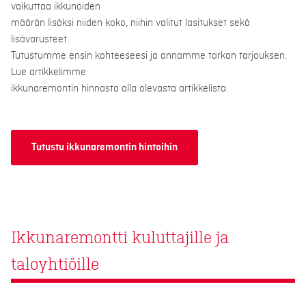
vaikuttaa ikkunoiden
määrän lisäksi niiden koko, niihin valitut lasitukset sekä
lisävarusteet.
Tutustumme ensin kohteeseesi ja annamme tarkan tarjouksen.
Lue artikkelimme
ikkunaremontin hinnasta alla olevasta artikkelista.
Tutustu ikkunaremontin hintoihin
Ikkunaremontti kuluttajille ja
taloyhtiöille