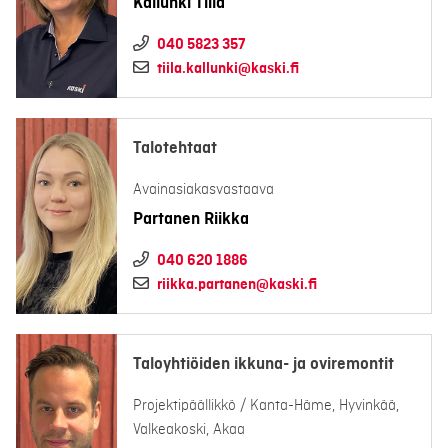
Kallunki Tiila
040 5823 357
tiila.kallunki@kaski.fi
Talotehtaat
Avainasiakasvastaava
Partanen Riikka
040 620 1886
riikka.partanen@kaski.fi
Taloyhtiöiden ikkuna- ja oviremontit
Projektipäällikkö / Kanta-Häme, Hyvinkää,
Valkeakoski, Akaa