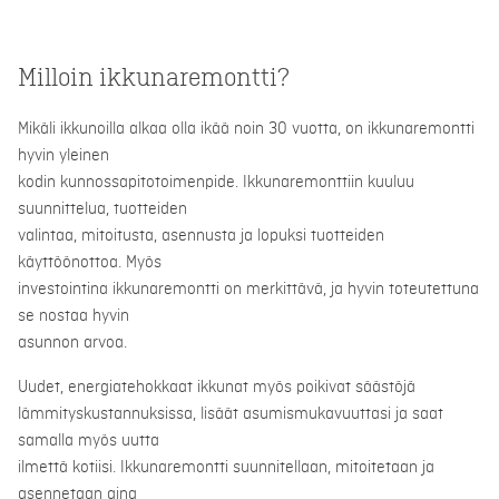
Milloin ikkunaremontti?
Mikäli ikkunoilla alkaa olla ikää noin 30 vuotta, on ikkunaremontti
hyvin yleinen
kodin kunnossapitotoimenpide. Ikkunaremonttiin kuuluu
suunnittelua, tuotteiden
valintaa, mitoitusta, asennusta ja lopuksi tuotteiden
käyttöönottoa. Myös
investointina ikkunaremontti on merkittävä, ja hyvin toteutettuna
se nostaa hyvin
asunnon arvoa.
Uudet, energiatehokkaat ikkunat myös poikivat säästöjä
lämmityskustannuksissa, lisäät asumismukavuuttasi ja saat
samalla myös uutta
ilmettä kotiisi. Ikkunaremontti suunnitellaan, mitoitetaan ja
asennetaan aina