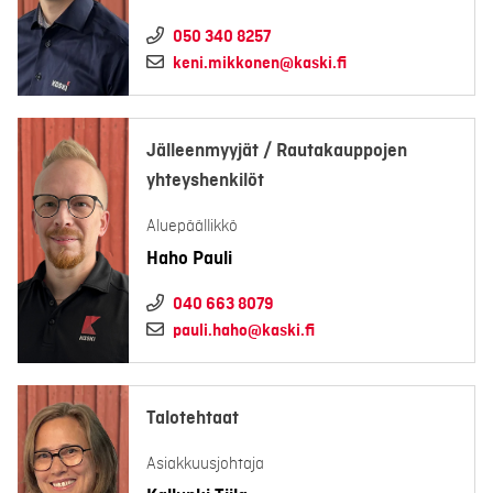
050 340 8257
keni.mikkonen@kaski.fi
Jälleenmyyjät / Rautakauppojen
yhteyshenkilöt
Aluepäällikkö
Haho Pauli
040 663 8079
pauli.haho@kaski.fi
Talotehtaat
Asiakkuusjohtaja