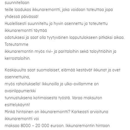
suunnitellaan
teille laadukas ikkunaremontti, joka voidaan toteuttaa jopa
yhdessä päivässä!
Huolellisesti suunniteltu ja hyvin asennettu ja toteutettu
ikkunaremontti täyttää
odotuksesi ja saat olla tyytyväinen lopputulokseen pitkäksi aikaa.
Toteutamme
ikkunaremontin myös rivi- ja paritaloihin sekä taloyhtiöihin ja
kerrostaloihin.
Kaskipuulta saat suomalaiset, elämää kestävät ikkunat ja ovet
asennettuina,
myös rahoituksella! Ikkunoilla ja ulko-ovillamme on
avainlippumerkki
tunnustuksena kotimaisesta työstä. Varaa maksuton
esittelykäynti!
Minkä hintainen on ikkunaremontti? Karkeasti arvioituna
ikkunaremontti voi
maksaa 8000 – 20 000 euroon. Ikkunaremontin hintaan