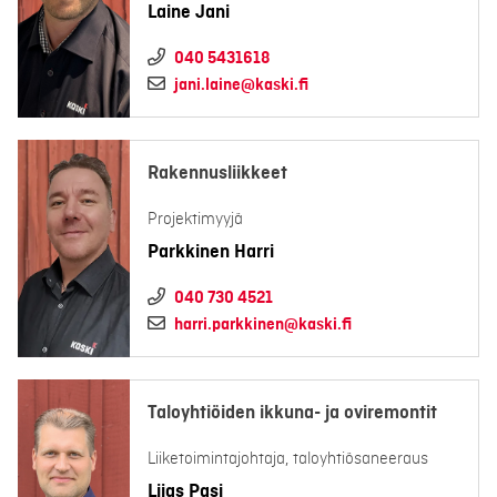
Laine Jani
040 5431618
jani.laine@kaski.fi
Rakennusliikkeet
Projektimyyjä
Parkkinen Harri
040 730 4521
harri.parkkinen@kaski.fi
Taloyhtiöiden ikkuna- ja oviremontit
Liiketoimintajohtaja, taloyhtiösaneeraus
Liias Pasi