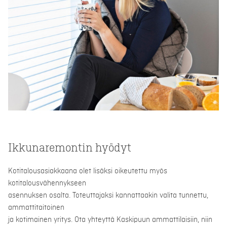
Ikkunaremontin hyödyt
Kotitalousasiakkaana olet lisäksi oikeutettu myös
kotitalousvähennykseen
asennuksen osalta. Toteuttajaksi kannattaakin valita tunnettu,
ammattitaitoinen
ja kotimainen yritys. Ota yhteyttä Kaskipuun ammattilaisiin, niin