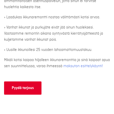
ammattitaitoisen asennuspalvelun, jotta sinun ei tarvitse
huolehtia kaikesta itse.
» Laadukas ikkunaremontti nostaa välittömästi kotisi arvoa.
» Vanhat ikkunat ja purkujäte eivät jää sinun huoleksesi.
Vastaamme remontin aikana syntyvästä kierrätysjätteestä ja
kuljetamme vanhat ikkunat pois.
» Uusille ikkunoillesi 25 vuoden lahoamattomuustakuu.
Mikäli kotisi kaipaa hiljalleen ikkunaremonttia ja sinä kaipaat apua
sen suunnittelussa, varaa ihmeessä
maksuton esittelykäynti!
Pyydä tarjous