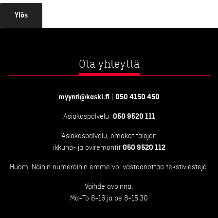
Ylös
Ota yhteyttä
myynti@kaski.fi
|
050 4150 450
Asiakaspalvelu
050 9520 111
Asiakaspalvelu, omakotitalojen
ikkuna- ja oviremontit
050 9520 112
Huom. Näihin numeroihin emme voi vastaanottaa tekstiviestejä.
Vaihde avoinna:
Ma–To 8–16 ja pe 8–15.30