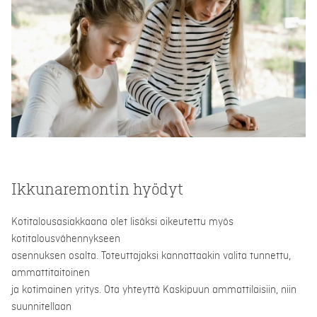
Ikkunaremontin hyödyt
Kotitalousasiakkaana olet lisäksi oikeutettu myös
kotitalousvähennykseen
asennuksen osalta. Toteuttajaksi kannattaakin valita tunnettu,
ammattitaitoinen
ja kotimainen yritys. Ota yhteyttä Kaskipuun ammattilaisiin, niin
suunnitellaan