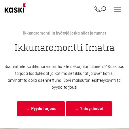
Yhteystiedot
Etsi
Siirry
sisältöön
Ikkunaremontilla hyötyjä jotka näet ja tunnet
Ikkunaremontti Imatra
Suunnitteletko ikkunaremonttia Etelä-Karjalan alueella? Kaskipuu
tarjoaa laadukkaat ja kotimaiset ikkunat ja ovet kotiisi,
ammattitaidolla asennettuna. Sovi maksuton esittelykäynti tai
pyydä tarjous!
→ Pyydä tarjous
→ Yhteystiedot