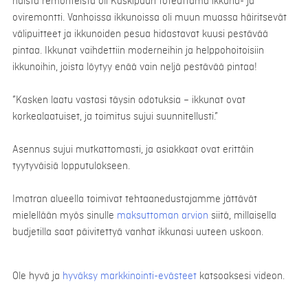
näistä remonteista oli Kaskipuun toteuttama ikkuna- ja
oviremontti. Vanhoissa ikkunoissa oli muun muassa häiritsevät
välipuitteet ja ikkunoiden pesua hidastavat kuusi pestävää
pintaa. Ikkunat vaihdettiin moderneihin ja helppohoitoisiin
ikkunoihin, joista löytyy enää vain neljä pestävää pintaa!
”Kasken laatu vastasi täysin odotuksia – ikkunat ovat
korkealaatuiset, ja toimitus sujui suunnitellusti.”
Asennus sujui mutkattomasti, ja asiakkaat ovat erittäin
tyytyväisiä lopputulokseen.
Imatran alueella toimivat tehtaanedustajamme jättävät
mielellään myös sinulle
maksuttoman arvion
siitä, millaisella
budjetilla saat päivitettyä vanhat ikkunasi uuteen uskoon.
Ole hyvä ja
hyväksy markkinointi-evästeet
katsoaksesi videon.