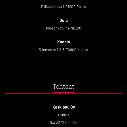
Piilipuunkatu 1, 21200 Raisio
Oulu
Kansankatu 49, 90100
Kuopio
Tulemantie 1 B 5, 70800 Kuopio
Tehtaat
Kaskipuu Oy
Ovitie 1
91300 Ylikiiminki