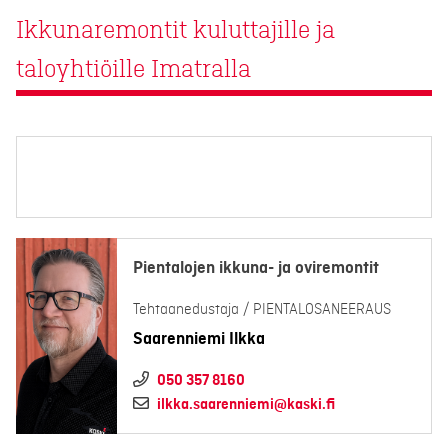
Ikkunaremontit kuluttajille ja
taloyhtiöille Imatralla
Pientalojen ikkuna- ja oviremontit
Tehtaanedustaja / PIENTALOSANEERAUS
Saarenniemi Ilkka
050 357 8160
ilkka.saarenniemi@kaski.fi