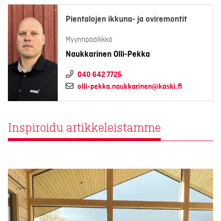
Pientalojen ikkuna- ja oviremontit
Myyntipäällikkö
Naukkarinen Olli-Pekka
040 642 7725
olli-pekka.naukkarinen@kaski.fi
Inspiroidu artikkeleistamme