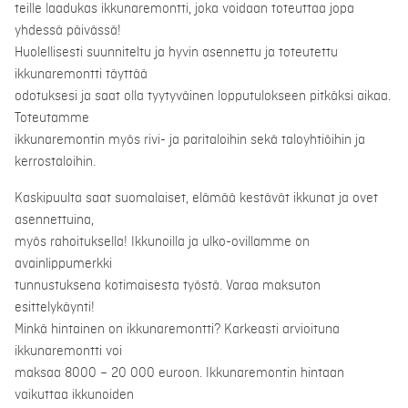
teille laadukas ikkunaremontti, joka voidaan toteuttaa jopa
yhdessä päivässä!
Huolellisesti suunniteltu ja hyvin asennettu ja toteutettu
ikkunaremontti täyttää
odotuksesi ja saat olla tyytyväinen lopputulokseen pitkäksi aikaa.
Toteutamme
ikkunaremontin myös rivi- ja paritaloihin sekä taloyhtiöihin ja
kerrostaloihin.
Kaskipuulta saat suomalaiset, elämää kestävät ikkunat ja ovet
asennettuina,
myös rahoituksella! Ikkunoilla ja ulko-ovillamme on
avainlippumerkki
tunnustuksena kotimaisesta työstä. Varaa maksuton
esittelykäynti!
Minkä hintainen on ikkunaremontti? Karkeasti arvioituna
ikkunaremontti voi
maksaa 8000 – 20 000 euroon. Ikkunaremontin hintaan
vaikuttaa ikkunoiden