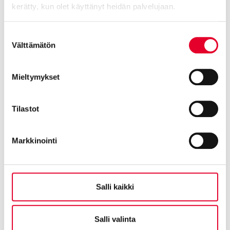
kerätty, kun olet käyttänyt heidän palvelujaan.
Talotehtaat
Cookiebot >
Suostumuksen
Välttämätön
Avainasiakasvastaava
valinta
Partanen Riikka
Mieltymykset
040 620 1886
riikka.partanen@kaski.fi
Tilastot
Taloyhtiöiden ikkuna- ja oviremontit
Markkinointi
Projektipäällikkö / Kuopio, Etelä-Savo,
Lappeenranta
Pirinen Raine
Salli kaikki
040 1940 753
raine.pirinen@kaski.fi
Salli valinta