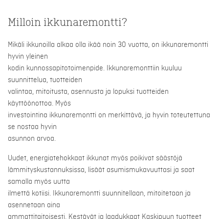
Milloin ikkunaremontti?
Mikäli ikkunoilla alkaa olla ikää noin 30 vuotta, on ikkunaremontti
hyvin yleinen
kodin kunnossapitotoimenpide. Ikkunaremonttiin kuuluu
suunnittelua, tuotteiden
valintaa, mitoitusta, asennusta ja lopuksi tuotteiden
käyttöönottoa. Myös
investointina ikkunaremontti on merkittävä, ja hyvin toteutettuna
se nostaa hyvin
asunnon arvoa.
Uudet, energiatehokkaat ikkunat myös poikivat säästöjä
lämmityskustannuksissa, lisäät asumismukavuuttasi ja saat
samalla myös uutta
ilmettä kotiisi. Ikkunaremontti suunnitellaan, mitoitetaan ja
asennetaan aina
ammattitaitoisesti. Kestävät ja laadukkaat Kaskipuun tuotteet