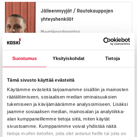
Jälleenmyyjät / Rautakauppojen
yhteyshenkilöt
Myyntikoordinaattori
Mikkonen Keni
050 340 8257
Suostumus
Yksityiskohdat
Tietoja
keni.mikkonen@kaski.fi
Tämä sivusto käyttää evästeitä
Talotehtaat
Käytämme evästeitä tarjoamamme sisällön ja mainosten
räätälöimiseen, sosiaalisen median ominaisuuksien
Asiakkuusjohtaja
tukemiseen ja kävijämäärämme analysoimiseen. Lisäksi
Kallunki Tiila
jaamme sosiaalisen median, mainosalan ja analytiikka-
alan kumppaneillemme tietoja siitä, miten käytät
040 5823 357
sivustoamme. Kumppanimme voivat yhdistää näitä
tiila.kallunki@kaski.fi
tietoja muihin tietoihin, joita olet antanut heille tai joita on