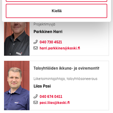
Kiellä
Rakennusliikkeet
Projektimyyjä
Parkkinen Harri
040 730 4521
harri.parkkinen@kaski.fi
Taloyhtiöiden ikkuna- ja oviremontit
Liiketoimintajohtaja, taloyhtiösaneeraus
Liias Pasi
040 674 0411
pasi.liias@kaski.fi