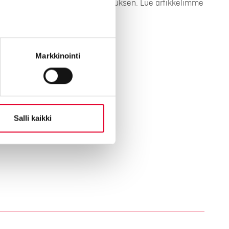
seesi ja annamme tarkan tarjouksen. Lue artikkelimme
lla olevasta artikkelista.
Markkinointi
ntin hintoihin
Salli kaikki