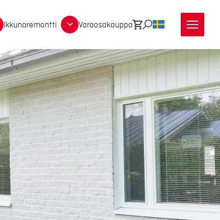
Ikkunaremontti
Varaosakauppa
Ostoskori
Etsi
SV