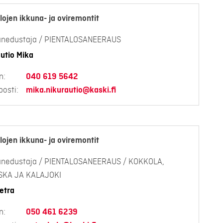
lojen ikkuna- ja oviremontit
anedustaja / PIENTALOSANEERAUS
utio Mika
n:
040 619 5642
osti:
mika.nikurautio@kaski.fi
lojen ikkuna- ja oviremontit
anedustaja / PIENTALOSANEERAUS / KOKKOLA,
ESKA JA KALAJOKI
etra
n:
050 461 6239