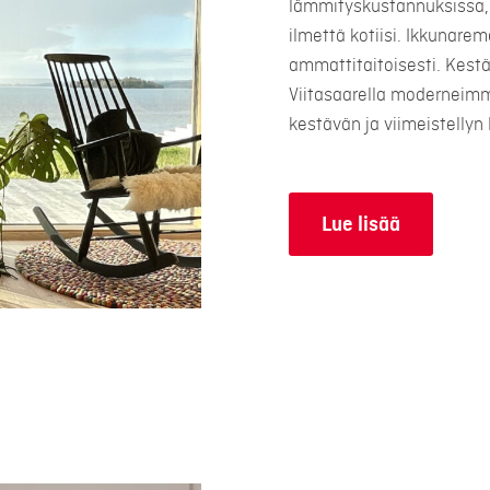
lämmityskustannuksissa, 
ilmettä kotiisi. Ikkunare
ammattitaitoisesti. Kest
Viitasaarella moderneimm
kestävän ja viimeistellyn 
Lue lisää