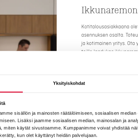
Ikkunaremont
Kotitalousasiakkaana ole
asennuksen osalta. Toteu
ja kotimainen yritys. Ota
teille laadukas ikkunarem
Huolellisesti suunniteltu
odotuksesi ja saat olla 
ikkunaremontin myös rivi- 
Yksityiskohdat
Kaskipuulta saat suomala
myös rahoituksella! Ikkun
itä
tunnustuksena kotimaises
mme sisällön ja mainosten räätälöimiseen, sosiaalisen median
Minkä hintainen on ikkuna
iseen. Lisäksi jaamme sosiaalisen median, mainosalan ja analy
maksaa 8000 – 20 000 eu
, miten käytät sivustoamme. Kumppanimme voivat yhdistää näitä t
määrän lisäksi niiden koko
n kerätty, kun olet käyttänyt heidän palvelujaan.