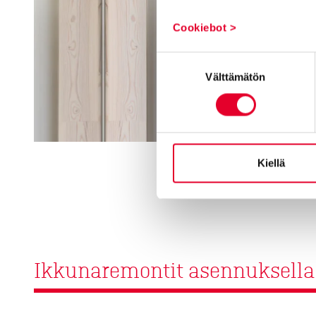
Cookiebot >
Suostumuksen
Välttämätön
valinta
Kiellä
Ikkunaremontit asennuksella ku