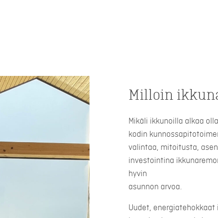
Milloin ikkun
Mikäli ikkunoilla alkaa ol
kodin kunnossapitotoimen
valintaa, mitoitusta, ase
investointina ikkunaremon
hyvin
asunnon arvoa.
Uudet, energiatehokkaat 