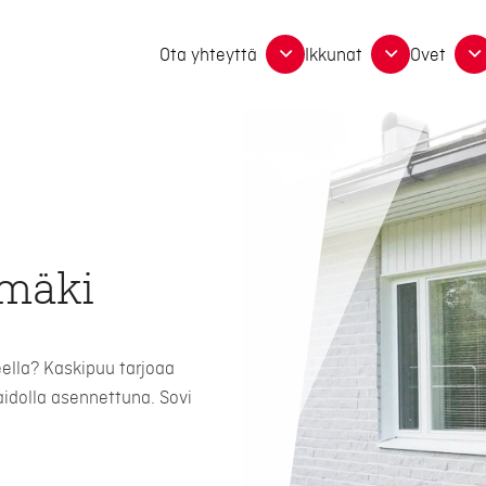
Ota yhteyttä
Ikkunat
Ovet
ämäki
ella? Kaskipuu tarjoaa
aidolla asennettuna. Sovi