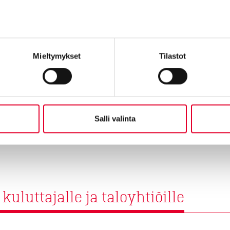
Tutustumme ensin kohtee
ikkunaremontin hinnasta a
Mieltymykset
Tilastot
Tutustu ikkunaremo
Salli valinta
luttajalle ja taloyhtiöille