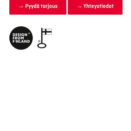
→ Pyydä tarjous
→ Yhteystiedot