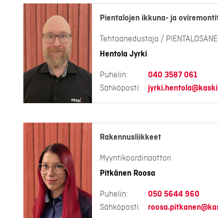
Pientalojen ikkuna- ja oviremonti
Tehtaanedustaja / PIENTALOSAN
Hentola Jyrki
Puhelin:
040 3587 061
Sähköposti:
jyrki.hentola@kaski.
Rakennusliikkeet
Myyntikoordinaattori
Pitkänen Roosa
Puhelin:
050 5644 960
Sähköposti:
roosa.pitkanen@kas