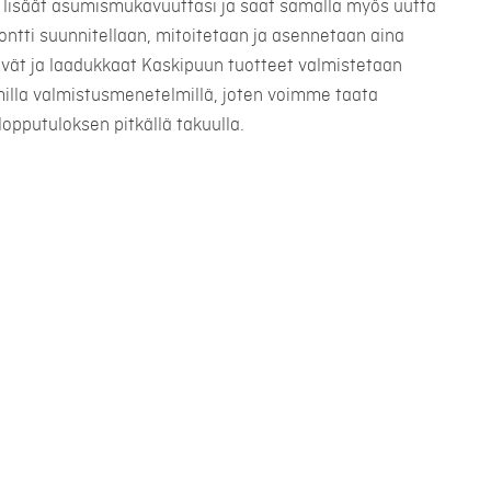
lisäät asumismukavuuttasi ja saat samalla myös uutta
montti suunnitellaan, mitoitetaan ja asennetaan aina
ävät ja laadukkaat Kaskipuun tuotteet valmistetaan
illa valmistusmenetelmillä, joten voimme taata
lopputuloksen pitkällä takuulla.