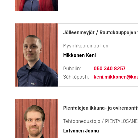
Jälleenmyyjät / Rautakauppojen 
Myyntikoordinaattori
Mikkonen Keni
Puhelin:
050 340 8257
Sähköposti:
keni.mikkonen@kask
Pientalojen ikkuna- ja oviremonti
Tehtaanedustaja / PIENTALOSAN
Lotvonen Joona