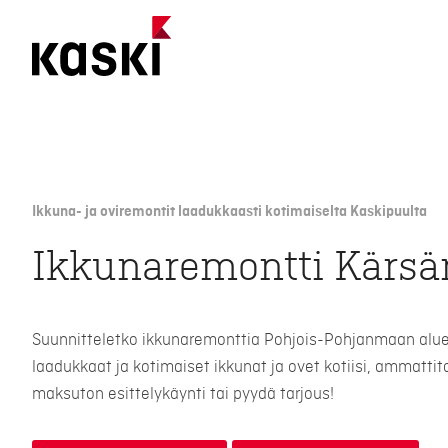
Siirry
sisältöön
Ikkuna- ja oviremontit laadukkaasti kotimaiselta Kaskipuulta
Ikkunaremontti Kärs
Suunnitteletko ikkunaremonttia Pohjois-Pohjanmaan alue
laadukkaat ja kotimaiset ikkunat ja ovet kotiisi, ammattit
maksuton esittelykäynti tai pyydä tarjous!