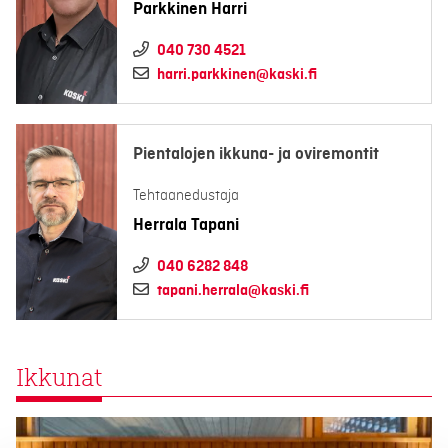
Parkkinen Harri
040 730 4521
harri.parkkinen@kaski.fi
Pientalojen ikkuna- ja oviremontit
Tehtaanedustaja
Herrala Tapani
040 6282 848
tapani.herrala@kaski.fi
Ikkunat