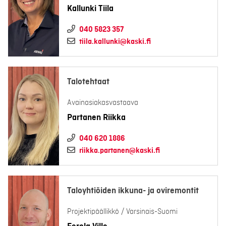
Kallunki Tiila
040 5823 357
tiila.kallunki@kaski.fi
Talotehtaat
Avainasiakasvastaava
Partanen Riikka
040 620 1886
riikka.partanen@kaski.fi
Taloyhtiöiden ikkuna- ja oviremontit
Projektipäällikkö / Varsinais-Suomi