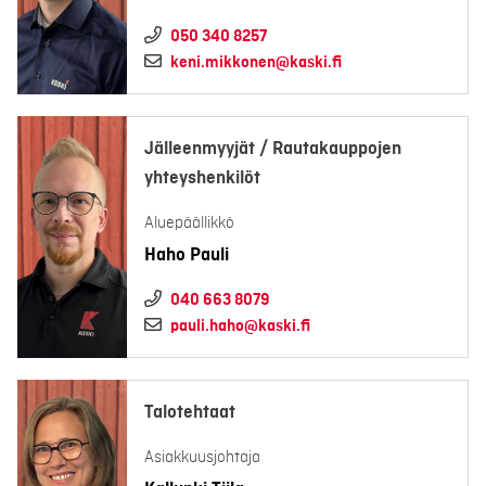
050 340 8257
keni.mikkonen@kaski.fi
Jälleenmyyjät / Rautakauppojen
yhteyshenkilöt
Aluepäällikkö
Haho Pauli
040 663 8079
pauli.haho@kaski.fi
Talotehtaat
Asiakkuusjohtaja