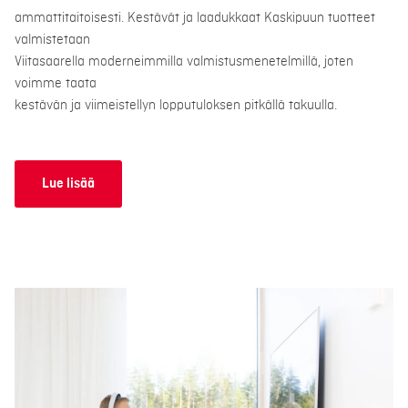
ammattitaitoisesti. Kestävät ja laadukkaat Kaskipuun tuotteet
valmistetaan
Viitasaarella moderneimmilla valmistusmenetelmillä, joten
voimme taata
kestävän ja viimeistellyn lopputuloksen pitkällä takuulla.
Lue lisää