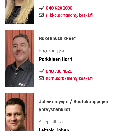
040 620 1886
riikka.partanen@kaski.fi
Rakennusliikkeet
Projektimyyjä
Parkkinen Harri
040 730 4521
harri.parkkinen@kaski.fi
Jälleenmyyjät / Rautakauppojen
yhteyshenkilöt
Aluepäällikkö
Lehtola Johan