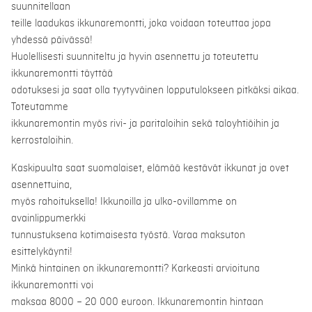
suunnitellaan
teille laadukas ikkunaremontti, joka voidaan toteuttaa jopa
yhdessä päivässä!
Huolellisesti suunniteltu ja hyvin asennettu ja toteutettu
ikkunaremontti täyttää
odotuksesi ja saat olla tyytyväinen lopputulokseen pitkäksi aikaa.
Toteutamme
ikkunaremontin myös rivi- ja paritaloihin sekä taloyhtiöihin ja
kerrostaloihin.
Kaskipuulta saat suomalaiset, elämää kestävät ikkunat ja ovet
asennettuina,
myös rahoituksella! Ikkunoilla ja ulko-ovillamme on
avainlippumerkki
tunnustuksena kotimaisesta työstä. Varaa maksuton
esittelykäynti!
Minkä hintainen on ikkunaremontti? Karkeasti arvioituna
ikkunaremontti voi
maksaa 8000 – 20 000 euroon. Ikkunaremontin hintaan