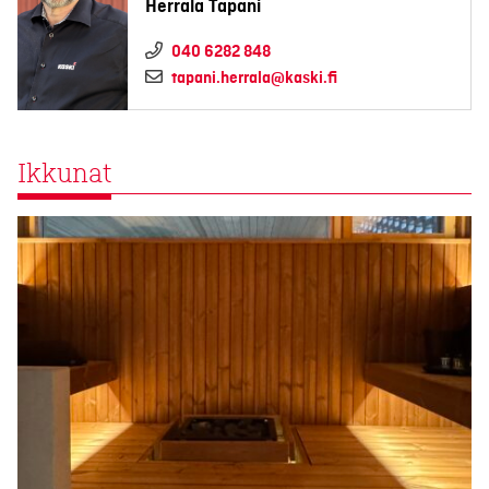
Herrala Tapani
040 6282 848
tapani.herrala@kaski.fi
Ikkunat