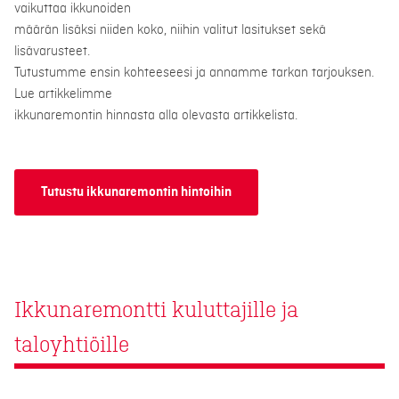
vaikuttaa ikkunoiden
määrän lisäksi niiden koko, niihin valitut lasitukset sekä
lisävarusteet.
Tutustumme ensin kohteeseesi ja annamme tarkan tarjouksen.
Lue artikkelimme
ikkunaremontin hinnasta alla olevasta artikkelista.
Tutustu ikkunaremontin hintoihin
Ikkunaremontti kuluttajille ja
taloyhtiöille