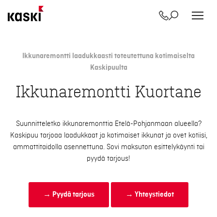
Yhteystiedot
Etsi
Siirry
sisältöön
Ikkunaremontti laadukkaasti toteutettuna kotimaiselta
Kaskipuulta
Ikkunaremontti Kuortane
Suunnitteletko ikkunaremonttia Etelä-Pohjanmaan alueella?
Kaskipuu tarjoaa laadukkaat ja kotimaiset ikkunat ja ovet kotiisi,
ammattitaidolla asennettuna. Sovi maksuton esittelykäynti tai
pyydä tarjous!
→ Pyydä tarjous
→ Yhteystiedot