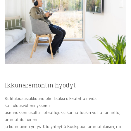
Ikkunaremontin hyödyt
Kotitalousasiakkaana olet lisäksi oikeutettu myös
kotitalousvähennykseen
asennuksen osalta. Toteuttajaksi kannattaakin valita tunnettu,
ammattitaitoinen
ja kotimainen yritys. Ota yhteyttä Kaskipuun ammattilaisiin, niin