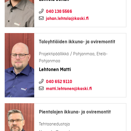
040 138 5566
johan.lehtola@kaski.fi
Taloyhtiöiden ikkuna- ja oviremontit
Projektipäällikkö / Pohjanmaa, Etelä-
Pohjanmaa
Lehtonen Matti
040 652 9110
matti.lehtonen@kaski.fi
Pientalojen ikkuna- ja oviremontit
Tehtaanedustaja