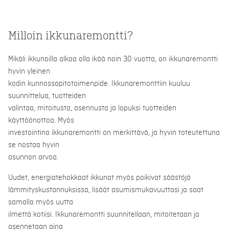
Milloin ikkunaremontti?
Mikäli ikkunoilla alkaa olla ikää noin 30 vuotta, on ikkunaremontti
hyvin yleinen
kodin kunnossapitotoimenpide. Ikkunaremonttiin kuuluu
suunnittelua, tuotteiden
valintaa, mitoitusta, asennusta ja lopuksi tuotteiden
käyttöönottoa. Myös
investointina ikkunaremontti on merkittävä, ja hyvin toteutettuna
se nostaa hyvin
asunnon arvoa.
Uudet, energiatehokkaat ikkunat myös poikivat säästöjä
lämmityskustannuksissa, lisäät asumismukavuuttasi ja saat
samalla myös uutta
ilmettä kotiisi. Ikkunaremontti suunnitellaan, mitoitetaan ja
asennetaan aina