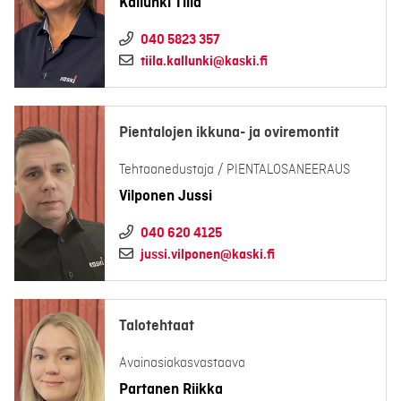
Kallunki Tiila
040 5823 357
tiila.kallunki@kaski.fi
Pientalojen ikkuna- ja oviremontit
Tehtaanedustaja / PIENTALOSANEERAUS
Vilponen Jussi
040 620 4125
jussi.vilponen@kaski.fi
Talotehtaat
Avainasiakasvastaava
Partanen Riikka