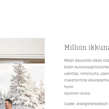
Milloin ikkun
Mikäli ikkunoilla alkaa ol
kodin kunnossapitotoimen
valintaa, mitoitusta, ase
investointina ikkunaremon
hyvin
asunnon arvoa.
Uudet, energiatehokkaat 