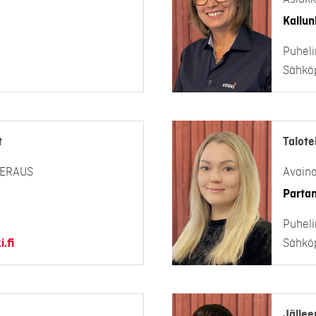
Kallunk
Puheli
Sähköp
t
Talote
EERAUS
Avain
Partan
Puheli
.fi
Sähköp
Jällee