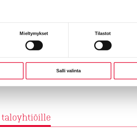
Tutustumme ensin kohtee
ikkunaremontin hinnasta a
Mieltymykset
Tilastot
Tutustu ikkunaremo
Salli valinta
taloyhtiöille