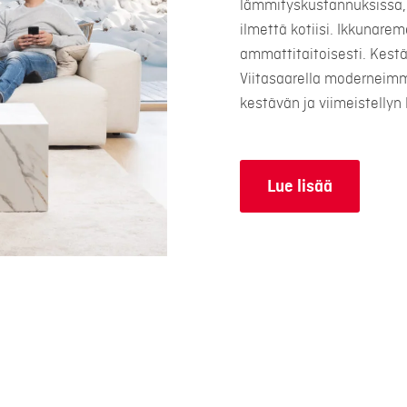
lämmityskustannuksissa, 
ilmettä kotiisi. Ikkunare
ammattitaitoisesti. Kest
Viitasaarella moderneimm
kestävän ja viimeistellyn 
Lue lisää