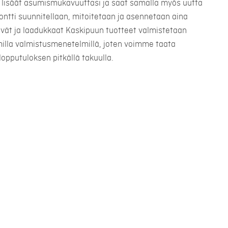
lisäät asumismukavuuttasi ja saat samalla myös uutta
montti suunnitellaan, mitoitetaan ja asennetaan aina
ävät ja laadukkaat Kaskipuun tuotteet valmistetaan
illa valmistusmenetelmillä, joten voimme taata
lopputuloksen pitkällä takuulla.