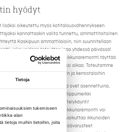
in hyödyt
t lisäksi oikeutettu myös kotitalousvähennykseen
ttajaksi kannattaakin valita tunnettu, ammattitaitoinen
 yhteyttä Kaskipuun ammattilaisiin, niin suunnitellaan
ontti, joka voidaan toteuttaa jopa yhdessä päivässä!
 ja hyvin asennettu ja toteutettu ikkunaremontti täyttää
tyytyväinen lopputulokseen pitkäksi aikaa. Toteutamme
ja paritaloihin sekä taloyhtiöihin ja kerrostaloihin.
Tietoja
iset, elämää kestävät ikkunat ja ovet asennettuina,
oilla ja ulko-ovillamme on avainlippumerkki
ta työstä. Varaa maksuton esittelykäynti!
 ominaisuuksien tukemiseen
remontti? Karkeasti arvioituna ikkunaremontti voi
tiikka-alan
roon. Ikkunaremontin hintaan vaikuttaa ikkunoiden
ietoja muihin tietoihin, joita
, niihin valitut lasitukset sekä lisävarusteet.