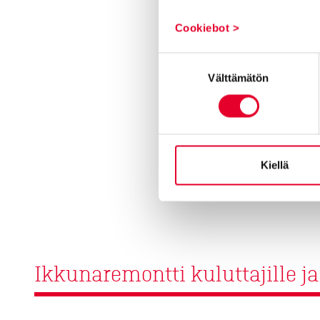
Cookiebot >
Suostumuksen
Välttämätön
valinta
Kiellä
Ikkunaremontti kuluttajille ja 