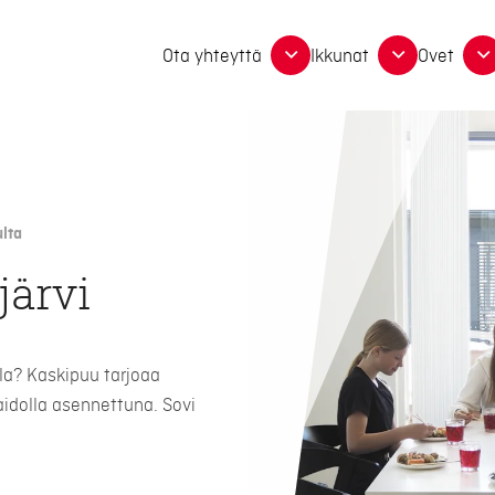
Ota yhteyttä
Ikkunat
Ovet
lta
järvi
la? Kaskipuu tarjoaa
aidolla asennettuna. Sovi