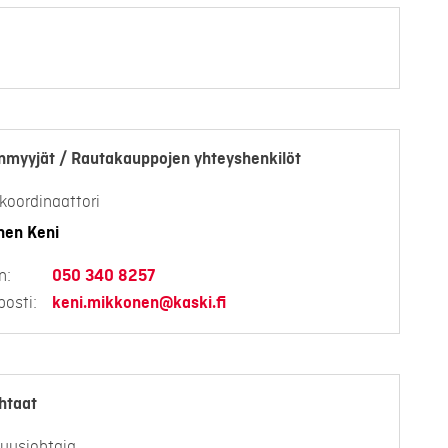
nmyyjät / Rautakauppojen yhteyshenkilöt
koordinaattori
nen Keni
n:
050 340 8257
osti:
keni.mikkonen@kaski.fi
htaat
uusjohtaja