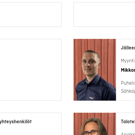
Jällee
Myynti
Mikko
Puheli
Sähköp
yhteyshenkilöt
Talote
Asiakk