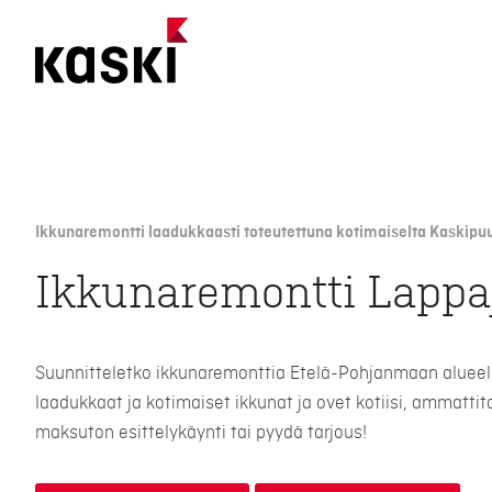
Siirry
sisältöön
Ikkunaremontti laadukkaasti toteutettuna kotimaiselta Kaskipuu
Ikkunaremontti Lappa
Suunnitteletko ikkunaremonttia Etelä-Pohjanmaan alueel
laadukkaat ja kotimaiset ikkunat ja ovet kotiisi, ammattit
maksuton esittelykäynti tai pyydä tarjous!