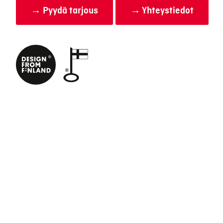
→ Pyydä tarjous
→ Yhteystiedot