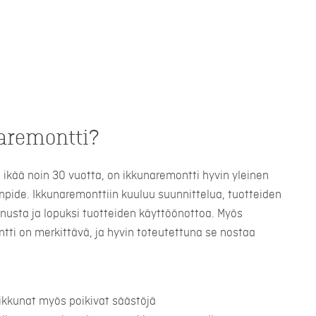
aremontti?
la ikää noin 30 vuotta, on ikkunaremontti hyvin yleinen
pide. Ikkunaremonttiin kuuluu suunnittelua, tuotteiden
nnusta ja lopuksi tuotteiden käyttöönottoa. Myös
tti on merkittävä, ja hyvin toteutettuna se nostaa
ikkunat myös poikivat säästöjä