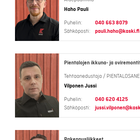
Haho Pauli
Puhelin:
040 663 8079
Sähköposti:
pauli.haho@kaski.fi
Pientalojen ikkuna- ja oviremonti
Tehtaanedustaja / PIENTALOSAN
Vilponen Jussi
Puhelin:
040 620 4125
Sähköposti:
jussi.vilponen@kaski
Rakennusliikkeet