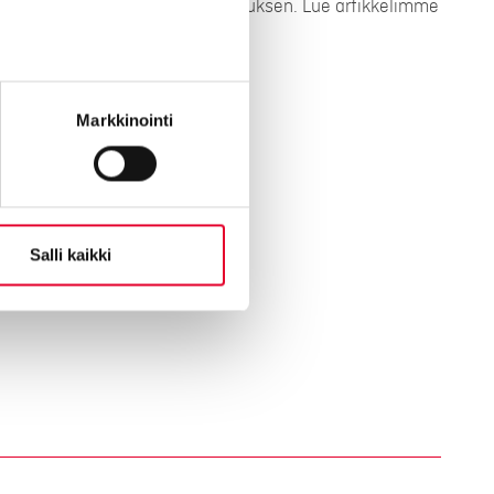
seesi ja annamme tarkan tarjouksen. Lue artikkelimme
lla olevasta artikkelista.
Markkinointi
ntin hintoihin
Salli kaikki