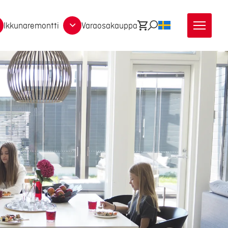
Ikkunaremontti
Varaosakauppa
Ostoskori
Etsi
SV