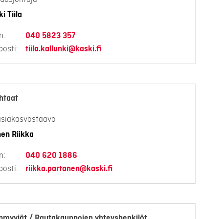
i Tiila
n:
040 5823 357
osti:
tiila.kallunki@kaski.fi
htaat
asiakasvastaava
en Riikka
n:
040 620 1886
osti:
riikka.partanen@kaski.fi
nmyyjät / Rautakauppojen yhteyshenkilöt