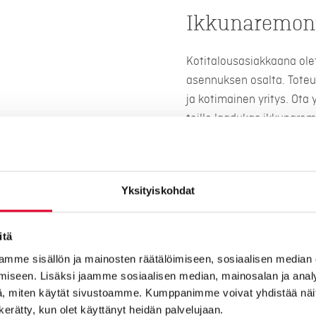
Ikkunaremont
Kotitalousasiakkaana ole
asennuksen osalta. Toteu
ja kotimainen yritys. Ota
teille laadukas ikkunarem
Huolellisesti suunniteltu
odotuksesi ja saat olla 
ikkunaremontin myös rivi- 
Yksityiskohdat
Kaskipuulta saat suomala
myös rahoituksella! Ikkun
itä
tunnustuksena kotimaises
mme sisällön ja mainosten räätälöimiseen, sosiaalisen median
Minkä hintainen on ikkuna
iseen. Lisäksi jaamme sosiaalisen median, mainosalan ja analy
maksaa 8000 – 20 000 eu
, miten käytät sivustoamme. Kumppanimme voivat yhdistää näitä t
määrän lisäksi niiden koko
n kerätty, kun olet käyttänyt heidän palvelujaan.