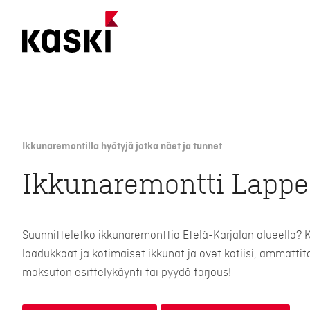
Siirry
sisältöön
Ikkunaremontilla hyötyjä jotka näet ja tunnet
Ikkunaremontti Lappe
Suunnitteletko ikkunaremonttia Etelä-Karjalan alueella? 
laadukkaat ja kotimaiset ikkunat ja ovet kotiisi, ammattit
maksuton esittelykäynti tai pyydä tarjous!