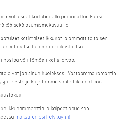
n avulla saat kertaheitolla parannettua kotisi
onäköä sekä asumismukavuutta.
laatuiset kotimaiset ikkunat ja ammattitaitoisen
un ei tarvitse huolehtia kaikesta itse.
 nostaa välittömästi kotisi arvoa.
jäte eivät jää sinun huoleksesi. Vastaamme remontin
ysjätteestä ja kuljetamme vanhat ikkunat pois.
muustakuu.
lleen ikkunaremonttia ja kaipaat apua sen
hmeessä
maksuton esittelykäynti!