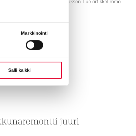
seesi ja annamme tarkan tarjouksen. Lue artikkelimme
lla olevasta artikkelista.
Markkinointi
ntin hintoihin
Salli kaikki
ikkunaremontti juuri