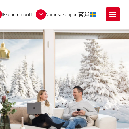
Ikkunaremontti
Varaosakauppa
Ostoskori
Etsi
SV