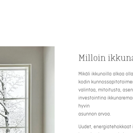
Milloin ikkun
Mikäli ikkunoilla alkaa ol
kodin kunnossapitotoimen
valintaa, mitoitusta, ase
investointina ikkunaremon
hyvin
asunnon arvoa.
Uudet, energiatehokkaat 