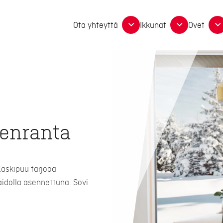
Ota yhteyttä
Ikkunat
Ovet
enranta
Kaskipuu tarjoaa
aidolla asennettuna. Sovi