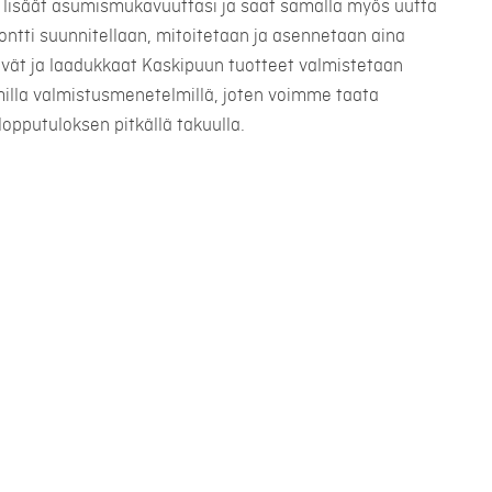
lisäät asumismukavuuttasi ja saat samalla myös uutta
montti suunnitellaan, mitoitetaan ja asennetaan aina
ävät ja laadukkaat Kaskipuun tuotteet valmistetaan
illa valmistusmenetelmillä, joten voimme taata
lopputuloksen pitkällä takuulla.