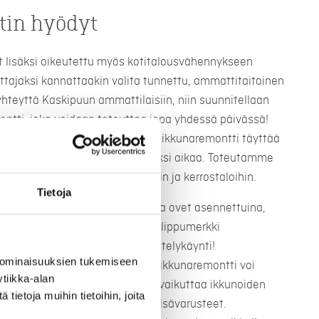
in hyödyt
t lisäksi oikeutettu myös kotitalousvähennykseen
ttajaksi kannattaakin valita tunnettu, ammattitaitoinen
 yhteyttä Kaskipuun ammattilaisiin, niin suunnitellaan
ontti, joka voidaan toteuttaa jopa yhdessä päivässä!
 ja hyvin asennettu ja toteutettu ikkunaremontti täyttää
tyytyväinen lopputulokseen pitkäksi aikaa. Toteutamme
ja paritaloihin sekä taloyhtiöihin ja kerrostaloihin.
Tietoja
iset, elämää kestävät ikkunat ja ovet asennettuina,
oilla ja ulko-ovillamme on avainlippumerkki
ta työstä. Varaa maksuton esittelykäynti!
 ominaisuuksien tukemiseen
remontti? Karkeasti arvioituna ikkunaremontti voi
tiikka-alan
roon. Ikkunaremontin hintaan vaikuttaa ikkunoiden
ietoja muihin tietoihin, joita
, niihin valitut lasitukset sekä lisävarusteet.