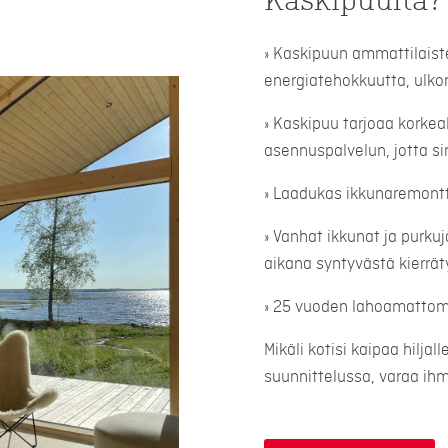
Kaskipuulta?
» Kaskipuun ammattilaiste
energiatehokkuutta, ulk
» Kaskipuu tarjoaa korkea
asennuspalvelun, jotta sin
» Laadukas ikkunaremontti
» Vanhat ikkunat ja purku
aikana syntyvästä kierrät
» 25 vuoden lahoamatto
Mikäli kotisi kaipaa hilja
suunnittelussa, varaa i