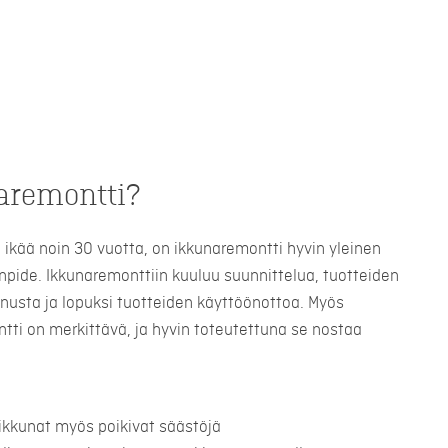
aremontti?
la ikää noin 30 vuotta, on ikkunaremontti hyvin yleinen
pide. Ikkunaremonttiin kuuluu suunnittelua, tuotteiden
nnusta ja lopuksi tuotteiden käyttöönottoa. Myös
tti on merkittävä, ja hyvin toteutettuna se nostaa
ikkunat myös poikivat säästöjä