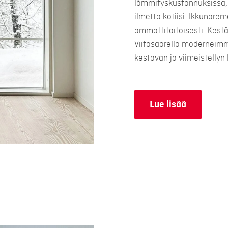
lämmityskustannuksissa, 
ilmettä kotiisi. Ikkunare
ammattitaitoisesti. Kest
Viitasaarella moderneimm
kestävän ja viimeistellyn 
Lue lisää