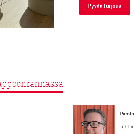
Pyydä tarjous
Lappeenrannassa
Pienta
Tehta