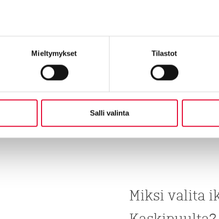
Tutustumme ensin kohtee
ikkunaremontin hinnasta a
Mieltymykset
Tilastot
Tutustu ikkunaremo
Salli valinta
Miksi valita 