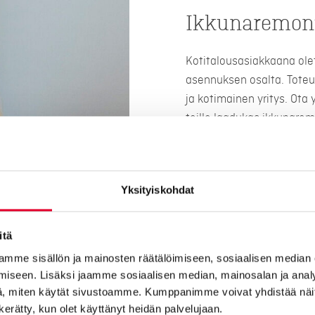
Ikkunaremont
Kotitalousasiakkaana ole
asennuksen osalta. Toteu
ja kotimainen yritys. Ota
teille laadukas ikkunarem
Huolellisesti suunniteltu
odotuksesi ja saat olla 
ikkunaremontin myös rivi- 
Yksityiskohdat
Kaskipuulta saat suomala
myös rahoituksella! Ikkun
itä
tunnustuksena kotimaises
mme sisällön ja mainosten räätälöimiseen, sosiaalisen median
Minkä hintainen on ikkuna
iseen. Lisäksi jaamme sosiaalisen median, mainosalan ja analy
maksaa 8000 – 20 000 eu
, miten käytät sivustoamme. Kumppanimme voivat yhdistää näitä t
määrän lisäksi niiden koko
n kerätty, kun olet käyttänyt heidän palvelujaan.