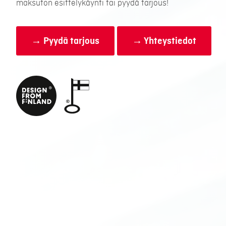
maksuton esittelykäynti tai pyydä tarjous!
→ Pyydä tarjous
→ Yhteystiedot