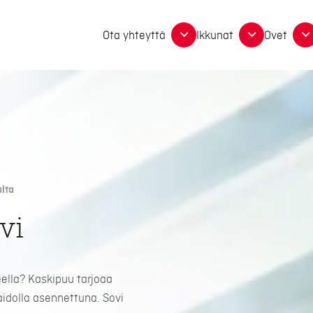
Ota yhteyttä
Ikkunat
Ovet
lta
vi
ella? Kaskipuu tarjoaa
aidolla asennettuna. Sovi