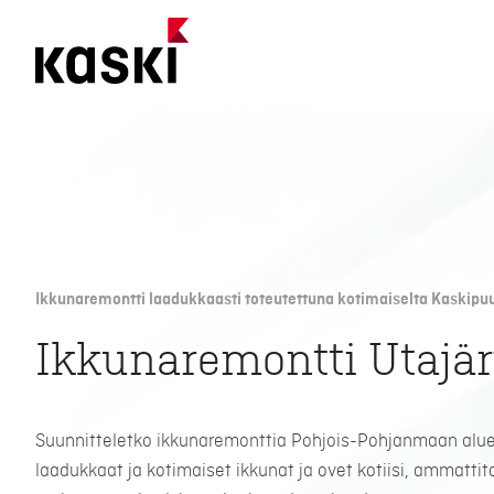
Siirry
sisältöön
Ikkunaremontti laadukkaasti toteutettuna kotimaiselta Kaskipuu
Ikkunaremontti Utajär
Suunnitteletko ikkunaremonttia Pohjois-Pohjanmaan alue
laadukkaat ja kotimaiset ikkunat ja ovet kotiisi, ammattit