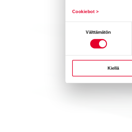
Cookiebot >
Suostumuksen
Välttämätön
valinta
Kiellä