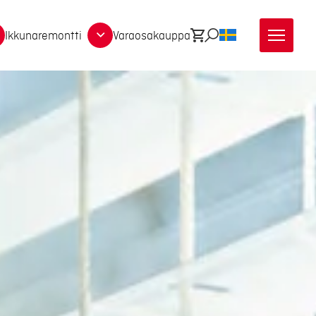
Ikkunaremontti
Varaosakauppa
Ostoskori
Etsi
SV