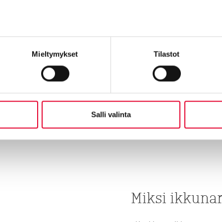
Tutustumme ensin kohtee
ikkunaremontin hinnasta a
Mieltymykset
Tilastot
Tutustu ikkunaremo
Salli valinta
Miksi ikkuna