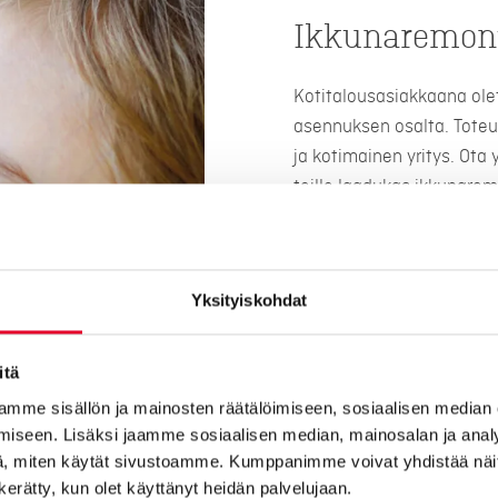
Ikkunaremont
Kotitalousasiakkaana ole
asennuksen osalta. Toteu
ja kotimainen yritys. Ota
teille laadukas ikkunarem
Huolellisesti suunniteltu
odotuksesi ja saat olla 
ikkunaremontin myös rivi- 
Yksityiskohdat
Kaskipuulta saat suomala
myös rahoituksella! Ikkun
itä
tunnustuksena kotimaises
mme sisällön ja mainosten räätälöimiseen, sosiaalisen median
Minkä hintainen on ikkuna
iseen. Lisäksi jaamme sosiaalisen median, mainosalan ja analy
maksaa 8000 – 20 000 eu
, miten käytät sivustoamme. Kumppanimme voivat yhdistää näitä t
määrän lisäksi niiden koko
n kerätty, kun olet käyttänyt heidän palvelujaan.