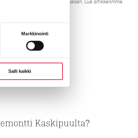
seesi ja annamme tarkan tarjouksen. Lue artikkelimme
lla olevasta artikkelista.
Markkinointi
ntin hintoihin
Salli kaikki
remontti Kaskipuulta?