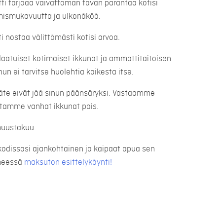
ti tarjoaa vaivattoman tavan parantaa kotisi
mismukavuutta ja ulkonäköä.
 nostaa välittömästi kotisi arvoa.
laatuiset kotimaiset ikkunat ja ammattitaitoisen
un ei tarvitse huolehtia kaikesta itse.
jäte eivät jää sinun päänsäryksi. Vastaamme
jetamme vanhat ikkunat pois.
muustakuu.
kodissasi ajankohtainen ja kaipaat apua sen
hmeessä
maksuton esittelykäynti!