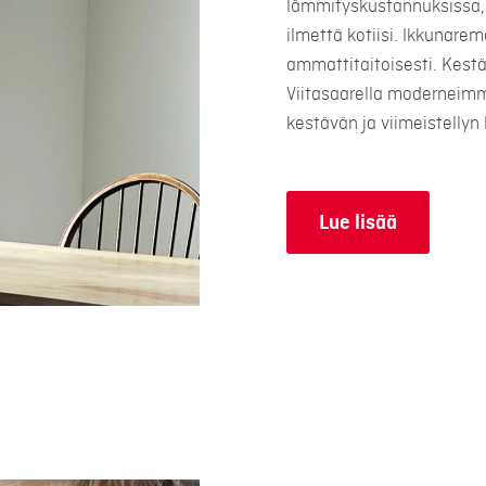
lämmityskustannuksissa, 
ilmettä kotiisi. Ikkunare
ammattitaitoisesti. Kest
Viitasaarella moderneimm
kestävän ja viimeistellyn 
Lue lisää