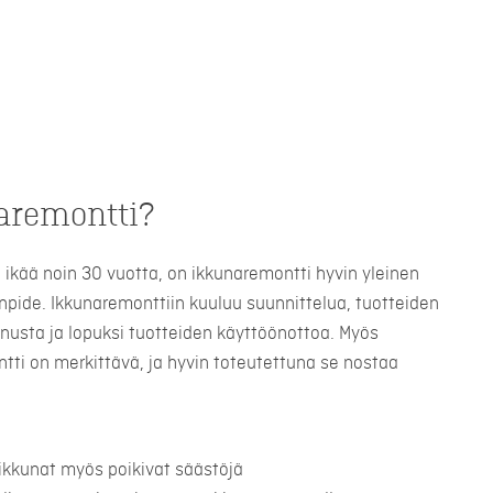
aremontti?
la ikää noin 30 vuotta, on ikkunaremontti hyvin yleinen
pide. Ikkunaremonttiin kuuluu suunnittelua, tuotteiden
nnusta ja lopuksi tuotteiden käyttöönottoa. Myös
tti on merkittävä, ja hyvin toteutettuna se nostaa
ikkunat myös poikivat säästöjä