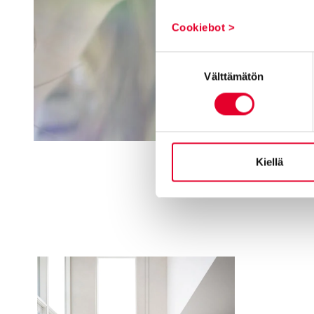
Cookiebot >
Suostumuksen
Välttämätön
valinta
Kiellä