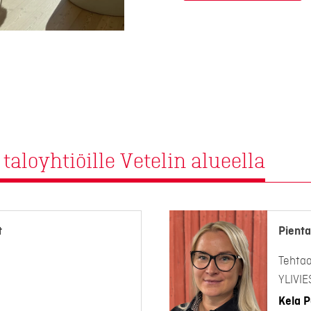
taloyhtiöille Vetelin alueella
t
Pienta
Tehta
YLIVI
Kela P