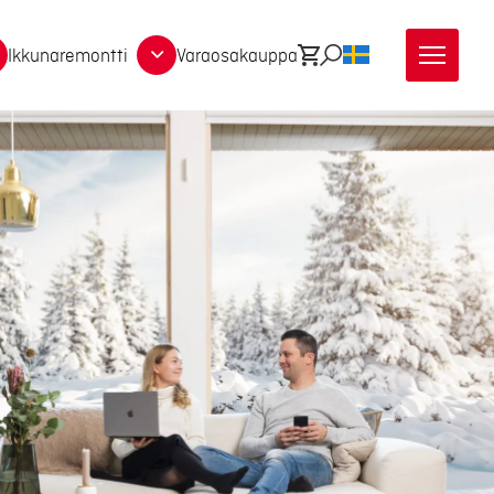
Ikkunaremontti
Varaosakauppa
Ostoskori
Etsi
SV