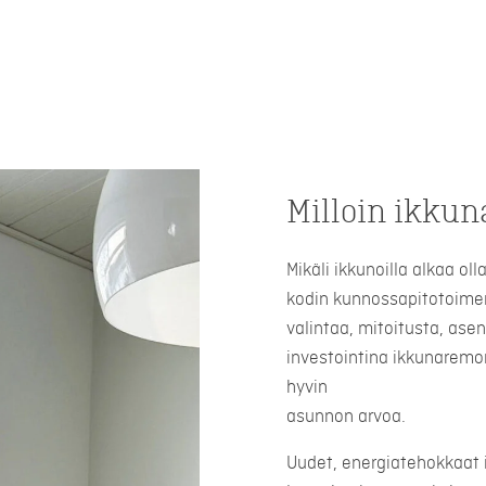
Milloin ikkun
Mikäli ikkunoilla alkaa ol
kodin kunnossapitotoimen
valintaa, mitoitusta, ase
investointina ikkunaremon
hyvin
asunnon arvoa.
Uudet, energiatehokkaat 