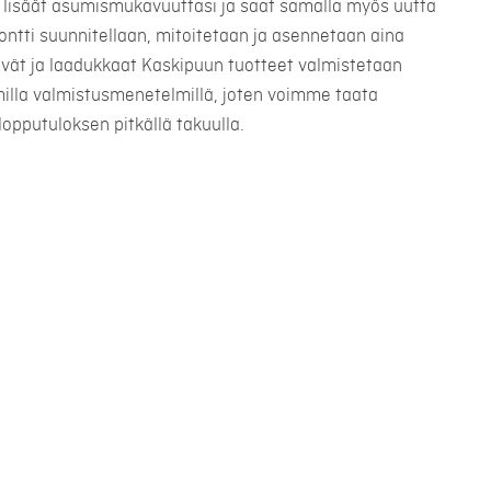
lisäät asumismukavuuttasi ja saat samalla myös uutta
montti suunnitellaan, mitoitetaan ja asennetaan aina
ävät ja laadukkaat Kaskipuun tuotteet valmistetaan
illa valmistusmenetelmillä, joten voimme taata
lopputuloksen pitkällä takuulla.