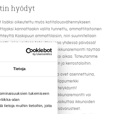
in hyödyt
t lisäksi oikeutettu myös kotitalousvähennykseen
ttajaksi kannattaakin valita tunnettu, ammattitaitoinen
 yhteyttä Kaskipuun ammattilaisiin, niin suunnitellaan
ontti, joka voidaan toteuttaa jopa yhdessä päivässä!
 ja hyvin asennettu ja toteutettu ikkunaremontti täyttää
tyytyväinen lopputulokseen pitkäksi aikaa. Toteutamme
ja paritaloihin sekä taloyhtiöihin ja kerrostaloihin.
Tietoja
iset, elämää kestävät ikkunat ja ovet asennettuina,
oilla ja ulko-ovillamme on avainlippumerkki
ta työstä. Varaa maksuton esittelykäynti!
 ominaisuuksien tukemiseen
remontti? Karkeasti arvioituna ikkunaremontti voi
tiikka-alan
roon. Ikkunaremontin hintaan vaikuttaa ikkunoiden
ietoja muihin tietoihin, joita
, niihin valitut lasitukset sekä lisävarusteet.