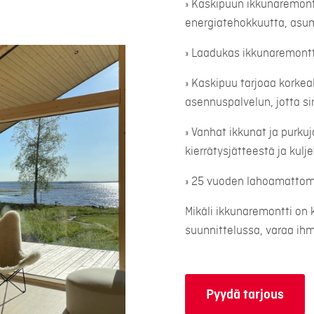
» Kaskipuun ikkunaremont
energiatehokkuutta, asu
» Laadukas ikkunaremontti
» Kaskipuu tarjoaa korkea
asennuspalvelun, jotta sin
» Vanhat ikkunat ja purku
kierrätysjätteestä ja kul
» 25 vuoden lahoamatto
Mikäli ikkunaremontti on 
suunnittelussa, varaa i
Pyydä tarjous