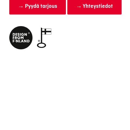
→ Pyydä tarjous
→ Yhteystiedot