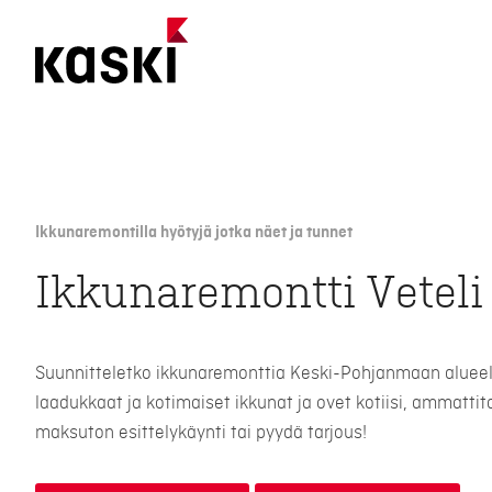
Siirry
sisältöön
Ikkunaremontilla hyötyjä jotka näet ja tunnet
Ikkunaremontti Veteli
Suunnitteletko ikkunaremonttia Keski-Pohjanmaan alueel
laadukkaat ja kotimaiset ikkunat ja ovet kotiisi, ammattit
maksuton esittelykäynti tai pyydä tarjous!