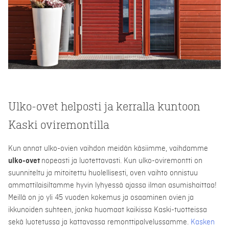
Ulko-ovet helposti ja kerralla kuntoon
Kaski oviremontilla
Kun annat ulko-ovien vaihdon meidän käsiimme, vaihdamme
ulko-ovet
nopeasti ja luotettavasti. Kun ulko-oviremontti on
suunniteltu ja mitoitettu huolellisesti, oven vaihto onnistuu
ammattilaisiltamme hyvin lyhyessä ajassa ilman asumishaittaa!
Meillä on jo yli 45 vuoden kokemus ja osaaminen ovien ja
ikkunoiden suhteen, jonka huomaat kaikissa Kaski-tuotteissa
sekä luotetussa ja kattavassa remonttipalvelussamme.
Kasken