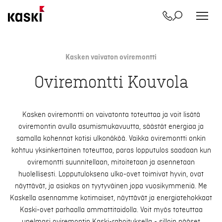
Yhteystiedot
Etsi
Siirry
sisältöön
Kasken vaivaton oviremontti
Oviremontti Kouvola
Kasken oviremontti on vaivatonta toteuttaa ja voit lisätä
oviremontin avulla asumismukavuutta, säästät energiaa ja
samalla kohennat kotisi ulkonäköä. Vaikka oviremontti onkin
kohtuu yksinkertainen toteuttaa, paras lopputulos saadaan kun
oviremontti suunnitellaan, mitoitetaan ja asennetaan
huolellisesti. Lopputuloksena ulko-ovet toimivat hyvin, ovat
näyttävät, ja asiakas on tyytyväinen jopa vuosikymmeniä. Me
Kaskella asennamme kotimaiset, näyttävät ja energiatehokkaat
Kaski-ovet parhaalla ammattitaidolla. Voit myös toteuttaa