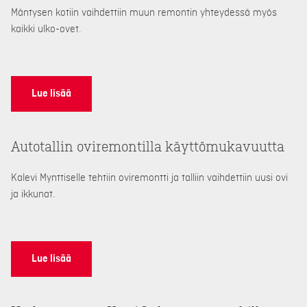
Mäntysen kotiin vaihdettiin muun remontin yhteydessä myös
kaikki ulko-ovet.
Lue lisää
Autotallin oviremontilla käyttömukavuutta
Kalevi Mynttiselle tehtiin oviremontti ja talliin vaihdettiin uusi ovi
ja ikkunat.
Lue lisää