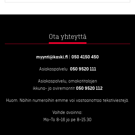
Ota yhteyttä
myynti@kaski.fi
|
050 4150 450
Asiakaspalvelu
050 9520 111
Asiakaspalvelu, omakotitalojen
ikkuna- ja oviremontit
050 9520 112
Huom. Näihin numeroihin emme voi vastaanottaa tekstiviestejä.
Vaihde avoinna:
Ma–To 8–16 ja pe 8–15.30