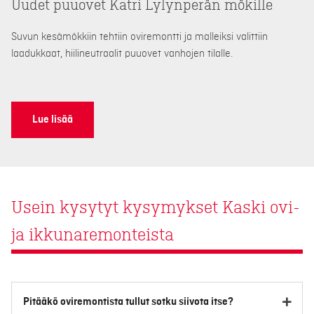
Uudet puuovet Katri Lylynperän mökille
Suvun kesämökkiin tehtiin oviremontti ja malleiksi valittiin
laadukkaat, hiilineutraalit puuovet vanhojen tilalle.
Lue lisää
Usein kysytyt kysymykset Kaski ovi-
ja ikkunaremonteista
Pitääkö oviremontista tullut sotku siivota itse?