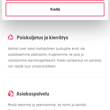
teemme asennuspöytäkirjan. Ja lopuksi lyömme kättä
Kiellä
päälle.
Poiskuljetus ja kierrätys
Vanhat ovet sekä mahdollinen purkujäte eivät ole
asiakkaamme päänsärky. Kuljetamme ne pois ja
vastaamme kierrätysjätteestä. Kaski-saneeraus on parasta
niin talolle kuin ympäristöllekin.
Asiakaspalvelu
Minkä teemme ja asennamme, se toimii ja kestää.