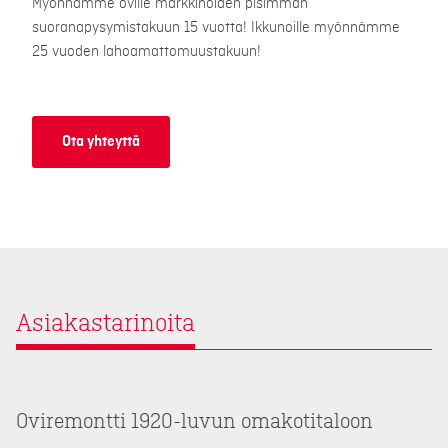
Myönnämme oville markkinoiden pisimmän
suoranapysymistakuun 15 vuotta! Ikkunoille myönnämme
25 vuoden lahoamattomuustakuun!
Ota yhteyttä
Asiakastarinoita
Oviremontti 1920-luvun omakotitaloon