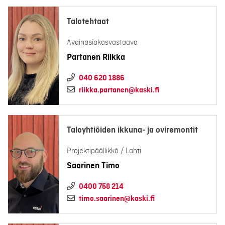
Talotehtaat
Avainasiakasvastaava
Partanen Riikka
040 620 1886
riikka.partanen@kaski.fi
Taloyhtiöiden ikkuna- ja oviremontit
Projektipäällikkö / Lahti
Saarinen Timo
0400 758 214
timo.saarinen@kaski.fi