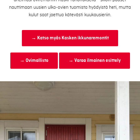
unelmasi oviremontin Kaski-rahoituksella - silloin pääset
nauttimaan uusien ulko-ovien tuomista hyödyistä heti, mutta
kulut saat jaettua kätevästi kuukausieriin.
→ Katso myös Kasken ikkunaremontit
→ Ovimallisto
→ Varaa ilmainen esittely