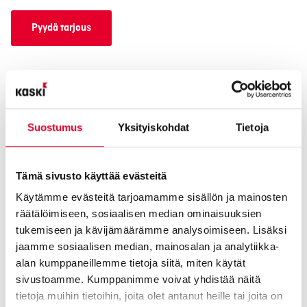
Pyydä tarjous
Suostumus
Yksityiskohdat
Tietoja
Oviremontti Kasken tapaan
Tämä sivusto käyttää evästeitä
Käytämme evästeitä tarjoamamme sisällön ja mainosten
Suunnittelu- ja mittauskäynti
räätälöimiseen, sosiaalisen median ominaisuuksien
tukemiseen ja kävijämäärämme analysoimiseen. Lisäksi
Kuuntelemme tarpeesi ja autamme valitsemaan toiveittesi
jaamme sosiaalisen median, mainosalan ja analytiikka-
mukaiset ulko-ovet. Prikulleen taloosi mitoitettuna.
alan kumppaneillemme tietoja siitä, miten käytät
sivustoamme. Kumppanimme voivat yhdistää näitä
tietoja muihin tietoihin, joita olet antanut heille tai joita on