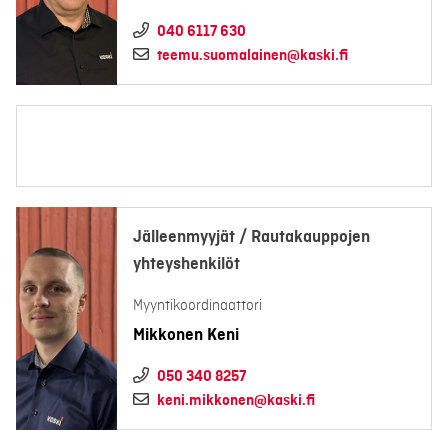
040 6117 630
teemu.suomalainen@kaski.fi
Jälleenmyyjät / Rautakauppojen
yhteyshenkilöt
Myyntikoordinaattori
Mikkonen Keni
050 340 8257
keni.mikkonen@kaski.fi