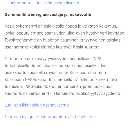
ikkunaremontti – lue lisää asennuksesta
.
Oviremontilla energiansäästöjä ja mukavuutta
Kaski oviremontti on asiakkaalle nopea ja vaivaton kokemus,
jonka lopputulemana saat uuden ulko-oven hyödyt heti käyttöön.
Tavoitteenamme on huoleton asuminen ja tyytyväinen asiakas –
asennamme kotiisi elämää kestävät Kaski-tuotteet.
Mittaamme asiakastyytyväisyyttä säännöllisesti NPS-
tutkimuksella. Tämä luku kertoo Kaskipuun asiakkaiden
halukkuutta suositella myös muille Kaskipuun tuotteita.
Kaskipuun NPS-luku on tällä hetkellä 57, mikä on korkea tällä
toimialalla. NPS-luku 40+ on erinomainen, joten Kaskipuun
saama tulos kertoo erittäin korkeasta asiakastyytyväisyydestä.
Lue lisää ikkunoiden asennuksesta
.
Teemme ovi- ja ikkunaremontit myös taloyhtiöille.