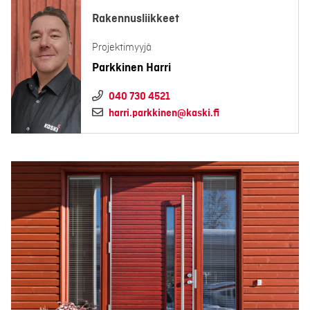
Rakennusliikkeet
Projektimyyjä
Parkkinen Harri
040 730 4521
harri.parkkinen@kaski.fi