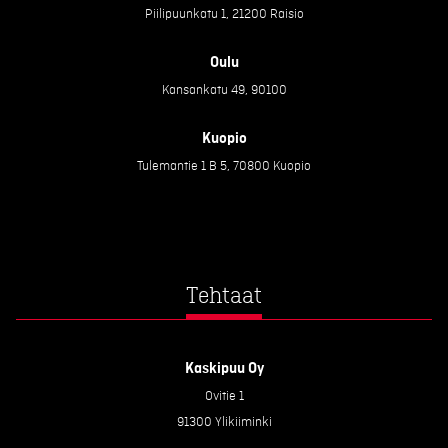
Piilipuunkatu 1, 21200 Raisio
Oulu
Kansankatu 49, 90100
Kuopio
Tulemantie 1 B 5, 70800 Kuopio
Tehtaat
Kaskipuu Oy
Ovitie 1
91300 Ylikiiminki