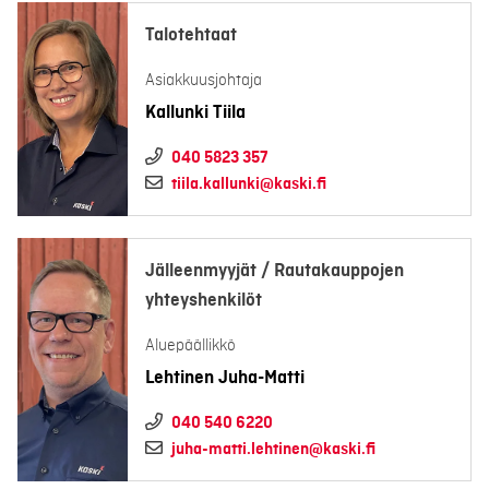
Talotehtaat
Asiakkuusjohtaja
Kallunki Tiila
040 5823 357
tiila.kallunki@kaski.fi
Jälleenmyyjät / Rautakauppojen
yhteyshenkilöt
Aluepäällikkö
Lehtinen Juha-Matti
040 540 6220
juha-matti.lehtinen@kaski.fi