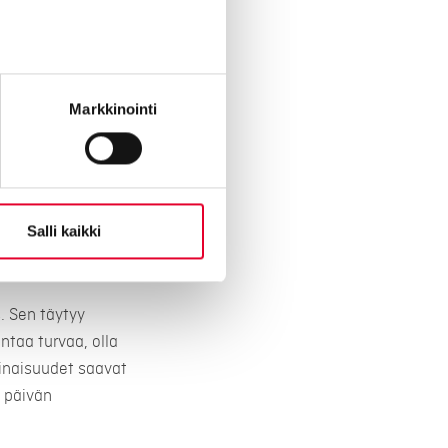
omalaiset tuntevat
Markkinointi
Salli kaikki
. Sen täytyy
taa turvaa, olla
inaisuudet saavat
 päivän