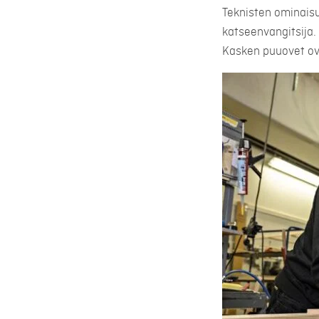
Teknisten ominais
katseenvangitsija.
Kasken puuovet ova