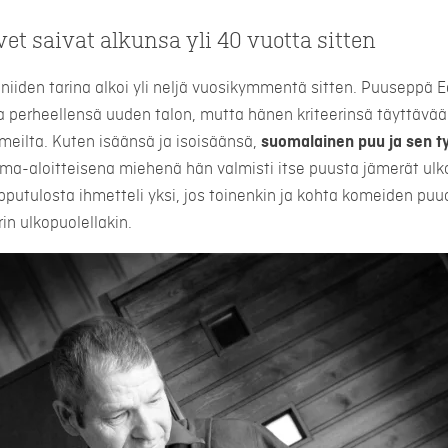
t saivat alkunsa yli 40 vuotta sitten
niiden tarina alkoi yli neljä vuosikymmentä sitten. Puuseppä E
 perheellensä uuden talon, mutta hänen kriteerinsä täyttävää
lmeilta. Kuten isäänsä ja isoisäänsä,
suomalainen puu ja sen 
Oma-aloitteisena miehenä hän valmisti itse puusta jämerät ul
pputulosta ihmetteli yksi, jos toinenkin ja kohta komeiden pu
rin ulkopuolellakin.