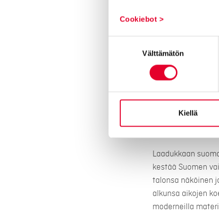
Kasken puuovie
Cookiebot >
Kasken puuovet su
parhaiten eli main
Suostumuksen
Välttämätön
valinta
Puuovissamme on
jykevä runko
vääntymätön 
edistykselline
Kiellä
erinomainen 
ja vaativaan p
Laadukkaan suomal
kestää Suomen vaih
talonsa näköinen j
alkunsa aikojen ko
moderneilla materia