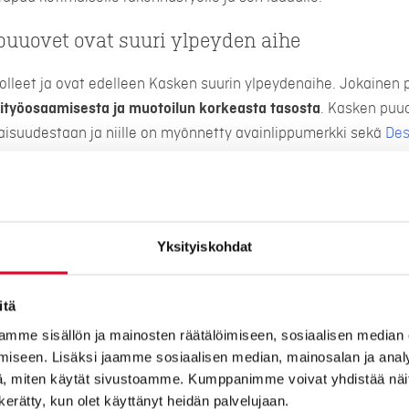
puuovet ovat suuri ylpeyden aihe
olleet ja ovat edelleen Kasken suurin ylpeydenaihe. Jokainen
ityöosaamisesta ja muotoilun korkeasta tasosta
. Kasken puu
isuudestaan ja niille on myönnetty avainlippumerkki sekä
Des
Yksityiskohdat
Kasken upeiden puudesingovien maailmaan:
itä
mme sisällön ja mainosten räätälöimiseen, sosiaalisen median
tics, marketing
cookies to watch this video.
iseen. Lisäksi jaamme sosiaalisen median, mainosalan ja analy
, miten käytät sivustoamme. Kumppanimme voivat yhdistää näitä t
n kerätty, kun olet käyttänyt heidän palvelujaan.