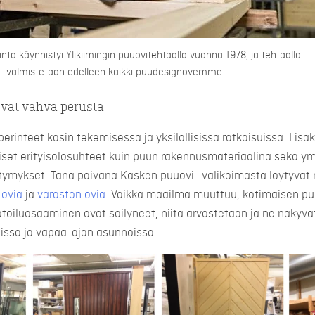
nta käynnistyi Ylikiimingin puuovitehtaalla vuonna 1978, ja tehtaalla
valmistetaan edelleen kaikki puudesignovemme.
 ovat vahva perusta
perinteet käsin tekemisessä ja yksilöllisissä ratkaisuissa. Li
aiset erityisolosuhteet kuin puun rakennusmateriaalina sekä
tymykset. Tänä päivänä Kasken puuovi -valikoimasta löytyvä
 ovia
ja
varaston ovia
. Vaikka maailma muuttuu, kotimaisen pu
otoiluosaaminen ovat säilyneet, niitä arvostetaan ja ne näkyvä
issa ja vapaa-ajan asunnoissa.