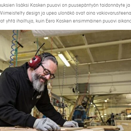
uuksien lisäksi Kasken puuovi on puusepäntyön taidonnäyte j
 Viimeistelty design ja upea ulonäkö ovat aina vakiovarusteen
t yhtä ihailtuja, kuin Eero Kasken ensimmäinen puuovi aikana