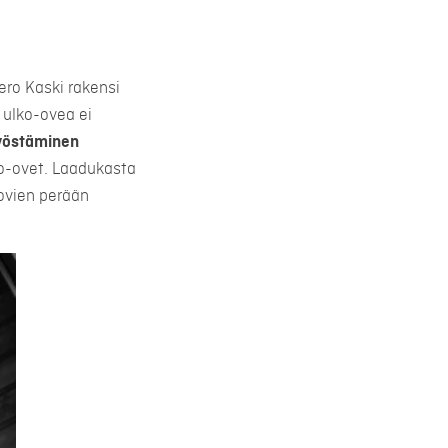
ero Kaski rakensi
 ulko-ovea ei
työstäminen
ko-ovet. Laadukasta
uovien perään