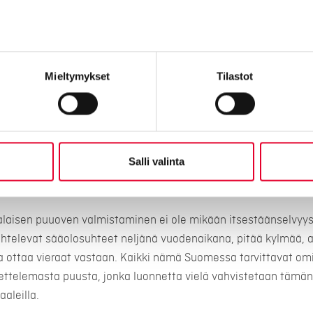
n ominaisuudet
unnitellaan ja valmistetaan Suomessa materiaalista, jonka su
eikkaasta, pohjoisessa kasvaneesta tiukkasyisestä männystä.
Mieltymykset
Tilastot
karmi
n rakenne
Salli valinta
lämmöneristyskyky
ohjoiseen ilmastoon suunnitellut lasit.
aisen puuoven valmistaminen ei ole mikään itsestäänselvyys
televat sääolosuhteet neljänä vuodenaikana, pitää kylmää, an
a ottaa vieraat vastaan. Kaikki nämä Suomessa tarvittavat om
ettelemasta puusta, jonka luonnetta vielä vahvistetaan tämän
aleilla.