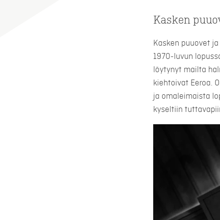
Kasken puuove
Kasken puuovet ja 
1970-luvun lopussa
löytynyt mailta ha
kiehtoivat Eeroa. 
ja omaleimaista lo
kyseltiin tuttavapii