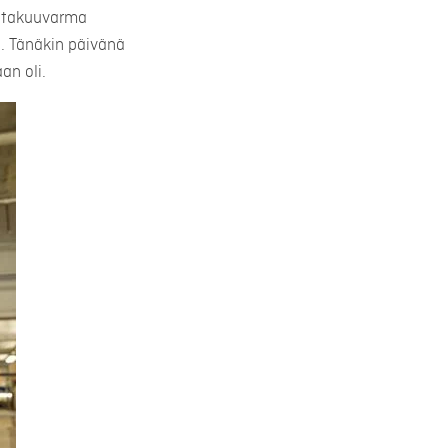
a takuuvarma
a. Tänäkin päivänä
an oli.