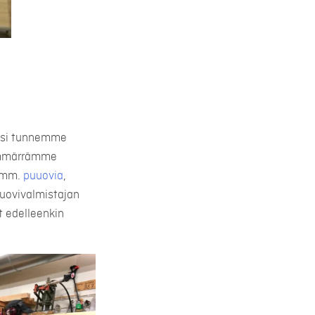
säksi tunnemme
 ymmärrämme
t mm.
puuovia
,
uovivalmistajan
t edelleenkin