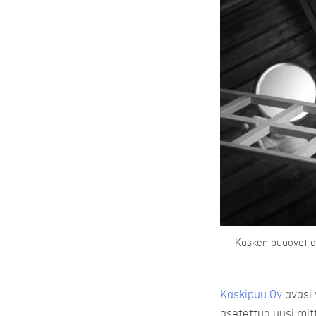
Kasken puuovet ov
Kaskipuu Oy
avasi 
asetettua uusi mit