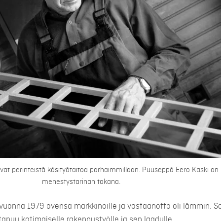
at perinteistä käsityötaitoa parhaimmillaan. Puuseppä Eero Kaski on
menestystarinan takana.
vuonna 1979 ovensa markkinoille ja vastaanotto oli lämmin. Sa
tapuu kotimaiselle rakennustyölle ja sen laadulle.