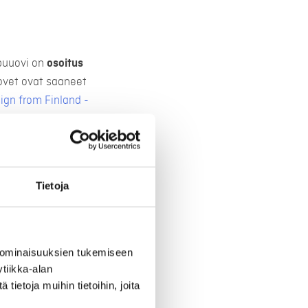
 puuovi on
osoitus
ovet ovat saaneet
ign from Finland -
Tietoja
 ominaisuuksien tukemiseen
tiikka-alan
ietoja muihin tietoihin, joita