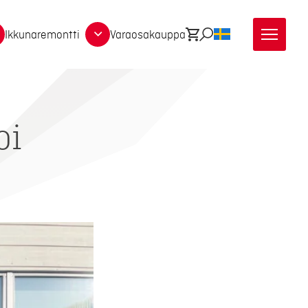
Ikkunaremontti
Varaosakauppa
Ostoskori
Etsi
SV
oi