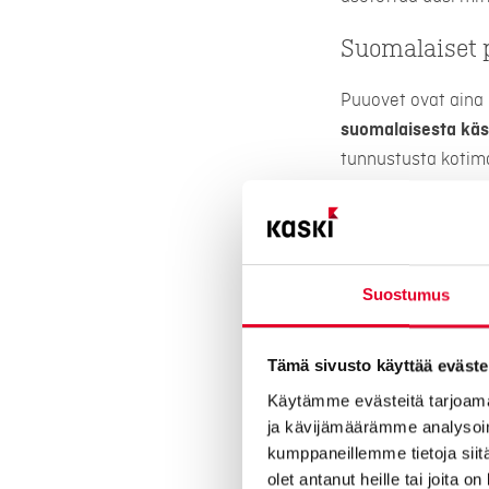
Suomalaiset 
Puuovet ovat aina 
suomalaisesta käs
tunnustusta kotima
merkki
.
Suostumus
Tutustu videolla 
Tämä sivusto käyttää eväste
Käytämme evästeitä tarjoama
Please accept
statis
ja kävijämäärämme analysoim
kumppaneillemme tietoja siitä
olet antanut heille tai joita o