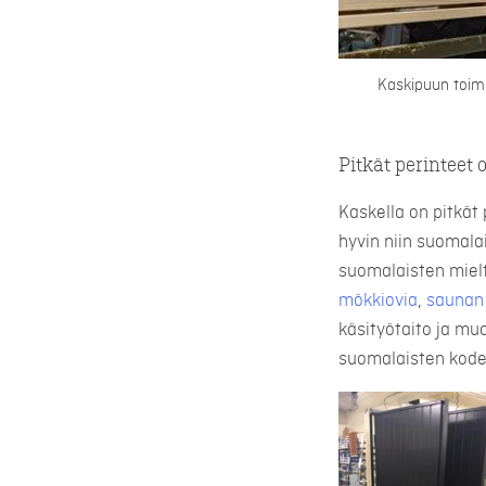
Kaskipuun toimi
Pitkät perinteet
Kaskella on pitkät 
hyvin niin suomal
suomalaisten miel
mökkiovia
,
saunan
käsityötaito ja mu
suomalaisten kode