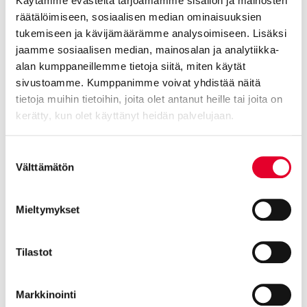
Käytämme evästeitä tarjoamamme sisällön ja mainosten
räätälöimiseen, sosiaalisen median ominaisuuksien
tukemiseen ja kävijämäärämme analysoimiseen. Lisäksi
jaamme sosiaalisen median, mainosalan ja analytiikka-
alan kumppaneillemme tietoja siitä, miten käytät
sivustoamme. Kumppanimme voivat yhdistää näitä
tietoja muihin tietoihin, joita olet antanut heille tai joita on
kerätty, kun olet käyttänyt heidän palvelujaan.
Cookiebot >
Suostumuksen
Välttämätön
valinta
Ulko-oven asennus askel kerrallaan
Mieltymykset
Irrota ensin vanha ovilehti karmeistaan. Sen jälkeen poraa
karmiruuvit auki. Leikkaa uretaanit karmin ja seinän välistä auki
ja irrota vanha karmi. Puhdista oviaukko uretaanista ja mittaa
Tilastot
aukko. Ota myös ristimitta ja tarkista vesivaa’alla oviaukon
suoruus.
Markkinointi
Tarkista, että kynnyksen alusta on vaakasuora ja oikaise se