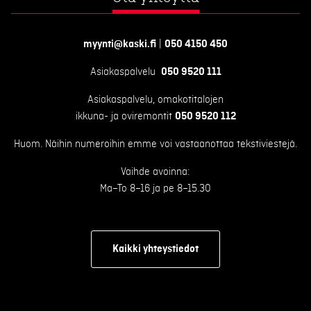
myynti@kaski.fi
|
050 4150 450
Asiakaspalvelu
050 9520 111
Asiakaspalvelu, omakotitalojen
ikkuna- ja oviremontit
050 9520 112
Huom. Näihin numeroihin emme voi vastaanottaa tekstiviestejä.
Vaihde avoinna:
Ma–To 8–16 ja pe 8–15.30
Kaikki yhteystiedot