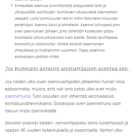
Viimeistele asennus kiinnittämällä sisäpuolelle listat ja
ulkopuolelle vuorilaudat. Kynnyksen ulkopuolelle asennetaan
vesipelti. Laita karmiruuvien reikiin niihin tarkoitetut muoviset
peitetulpat. Asenna lukot ja pintahelat. Asenna lukkopesä pian
oven asennuksen jälkeen, jotta vältetään kosteuden pääsy
avoimesta lukkorunkoreiästä oven sisälle. Säädä tarvittaessa
saranoita ja vastarautaa. Voitele saranat asennuksen
yhteydessä ja myöhemmin vuosittain. Tippa vaseliinia
saranatapin päähän riittää.
Jos kuitenkin antaisin ammattilaisen asentaa sen…
Jos näiden ulko-oven asennusohjeiden jälkeenkin tunnet olosi
epävarmaksi, muista, että voit aina ostaa ulko-ovet myös
asennettuina
. Työn osuuden voit vähentää verotuksessa
kotitalousvähennyksenä. Ostaessasi oven asennettuna saat
takuun myös asennukselle.
Vaivaton avaimet käteen -remonttipalvelu toimii luotettavasti ja
ripeästi 40 vuoden kokemuksella ja osaamisella. Vanhat ulko-