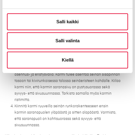
tarvittaessa. Asenna lämpö- ja kosteuseristekaistaleet
(bitumikaistale) kynnyksen alle ennen karmin asennusta.
Karmia ei saa asentaa suoraan betonilattian päälle. Liima
Salli kaikki
bitumikermikaistale alustaan elastisella saumamassalla tai
bitumiliimalla. Tiivistä lopuksi myös kynnyksen ja
asennusalustan saumakohta elastisella saumamassalla.
Salli valinta
Kiinnitä asennuskiilat runkoon. Kiiloja on hyvä olla kaksi
kiinnityspisteen sisä- ja ulkopuolella, saranoiden kohdalla ja
lukkoraudan takana.
Kiellä
Irrota uusi ovilevy karmista. Sovita uusi karmi ja kynnys
paikoilleen ja varmista, että karmin reunoille jää 10-20 mm
asennus- ja eristysväliä. Karmi tulee asentaa seinän sisäpinnan
tasoon tai kivirunkoisessa talossa seinäeristeen kohdalle. Kiilaa
karmi niin, että karmin saranasivu on pystysuorassa sekä
syvyys- että sivusuunnassa. Tarkista samalla myös karmin
ristimitta.
Kiinnitä karmi ruuveilla seinän runkorakenteeseen ensin
karmin saranapuolen yläpäästä ja sitten alapäästä. Varmista,
että saranapuoli on kohtisuorassa sekä syvyys- että
sivusuunnassa.