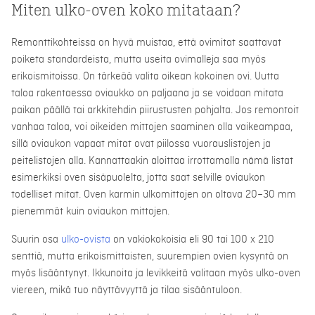
Miten ulko-oven koko mitataan?
Remonttikohteissa on hyvä muistaa, että ovimitat saattavat
poiketa standardeista, mutta useita ovimalleja saa myös
erikoismitoissa. On tärkeää valita oikean kokoinen ovi. Uutta
taloa rakentaessa oviaukko on paljaana ja se voidaan mitata
paikan päällä tai arkkitehdin piirustusten pohjalta. Jos remontoit
vanhaa taloa, voi oikeiden mittojen saaminen olla vaikeampaa,
sillä oviaukon vapaat mitat ovat piilossa vuorauslistojen ja
peitelistojen alla. Kannattaakin aloittaa irrottamalla nämä listat
esimerkiksi oven sisäpuolelta, jotta saat selville oviaukon
todelliset mitat. Oven karmin ulkomittojen on oltava 20–30 mm
pienemmät kuin oviaukon mittojen.
Suurin osa
ulko-ovista
on vakiokokoisia eli 90 tai 100 x 210
senttiä, mutta erikoismittaisten, suurempien ovien kysyntä on
myös lisääntynyt. Ikkunoita ja levikkeitä valitaan myös ulko-oven
viereen, mikä tuo näyttävyyttä ja tilaa sisääntuloon.