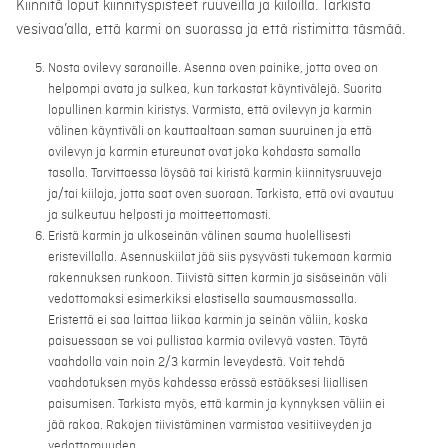
Kiinnitä loput kiinnityspisteet ruuveilla ja kiiloilla. Tarkista
vesivaa’alla, että karmi on suorassa ja että ristimitta täsmää.
Nosta ovilevy saranoille. Asenna oven painike, jotta ovea on
helpompi avata ja sulkea, kun tarkastat käyntivälejä. Suorita
lopullinen karmin kiristys. Varmista, että ovilevyn ja karmin
välinen käyntiväli on kauttaaltaan saman suuruinen ja että
ovilevyn ja karmin etureunat ovat joka kohdasta samalla
tasolla. Tarvittaessa löysää tai kiristä karmin kiinnitysruuveja
ja/tai kiiloja, jotta saat oven suoraan. Tarkista, että ovi avautuu
ja sulkeutuu helposti ja moitteettomasti.
Eristä karmin ja ulkoseinän välinen sauma huolellisesti
eristevillalla. Asennuskiilat jää siis pysyvästi tukemaan karmia
rakennuksen runkoon. Tiivistä sitten karmin ja sisäseinän väli
vedottomaksi esimerkiksi elastisella saumausmassalla.
Eristettä ei saa laittaa liikaa karmin ja seinän väliin, koska
paisuessaan se voi pullistaa karmia ovilevyä vasten. Täytä
vaahdolla vain noin 2/3 karmin leveydestä. Voit tehdä
vaahdotuksen myös kahdessa erässä estääksesi liiallisen
paisumisen. Tarkista myös, että karmin ja kynnyksen väliin ei
jää rakoa. Rakojen tiivistäminen varmistaa vesitiiveyden ja
vedottomuuden.