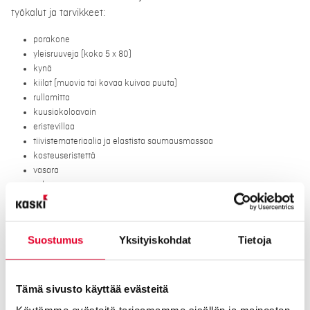
työkalut ja tarvikkeet:
porakone
yleisruuveja (koko 5 x 80)
kynä
kiilat (muovia tai kovaa kuivaa puuta)
rullamitta
kuusiokoloavain
eristevillaa
tiivistemateriaalia ja elastista saumausmassaa
kosteuseristettä
vasara
saha
ruuvimeisseli
vesivaaka
suorakulma
Suostumus
Yksityiskohdat
Tietoja
Tämä sivusto käyttää evästeitä