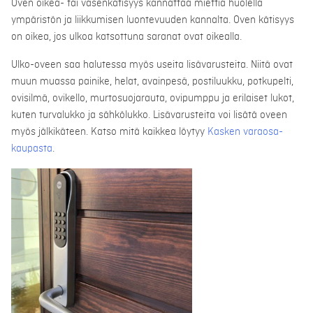
Oven oikea- tai vasenkätisyys kannattaa miettiä huolella
ympäristön ja liikkumisen luontevuuden kannalta. Oven kätisyys
on oikea, jos ulkoa katsottuna saranat ovat oikealla.
Ulko-oveen saa halutessa myös useita lisävarusteita. Niitä ovat
muun muassa painike, helat, avainpesä, postiluukku, potkupelti,
ovisilmä, ovikello, murtosuojarauta, ovipumppu ja erilaiset lukot,
kuten turvalukko ja sähkölukko. Lisävarusteita voi lisätä oveen
myös jälkikäteen. Katso mitä kaikkea löytyy
Kasken varaosa-
kaupasta
.