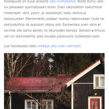
Kaskipuulla on kuusi erilaista
ulko-ovimallistoa
. Niistä löytyy ulko-
ovi jokaiseen suomalaiseen kotiin. Oven ulkonäköön vaikuttavat
materiaalit, värit, pysty- ja vaakalinjat, koko, lasitus ja
lisävarusteet. Elementeillä voidaan toistaa rakennuksen tyyliä tai
yksityiskohtia tai sopivasti rikkoa sitä. Esimerkiksi oven värin ei
tarvitse olla sama seinän tai ikkunoiden kanssa. Selvästi erottuva
väri on yksityiskohta, joka nousee julkisivusta tyylikkäästi esiin.
Lue halutessasi lisää
vinkkejä ulko-oven valintaan
.