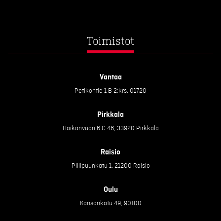
Toimistot
Vantaa
Petikontie 1 B 2:krs, 01720
Pirkkala
Haikanvuori 6 C 46, 33920 Pirkkala
Raisio
Piilipuunkatu 1, 21200 Raisio
Oulu
Kansankatu 49, 90100