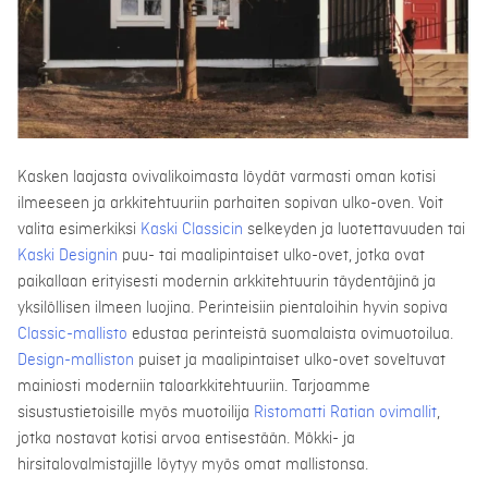
Kasken laajasta ovivalikoimasta löydät varmasti oman kotisi
ilmeeseen ja arkkitehtuuriin parhaiten sopivan ulko-oven. Voit
valita esimerkiksi
Kaski Classicin
selkeyden ja luotettavuuden tai
Kaski Designin
puu- tai maalipintaiset ulko-ovet, jotka ovat
paikallaan erityisesti modernin arkkitehtuurin täydentäjinä ja
yksilöllisen ilmeen luojina. Perinteisiin pientaloihin hyvin sopiva
Classic-mallisto
edustaa perinteistä suomalaista ovimuotoilua.
Design-malliston
puiset ja maalipintaiset ulko-ovet soveltuvat
mainiosti moderniin taloarkkitehtuuriin. Tarjoamme
sisustustietoisille myös muotoilija
Ristomatti Ratian ovimallit
,
jotka nostavat kotisi arvoa entisestään. Mökki- ja
hirsitalovalmistajille löytyy myös omat mallistonsa.