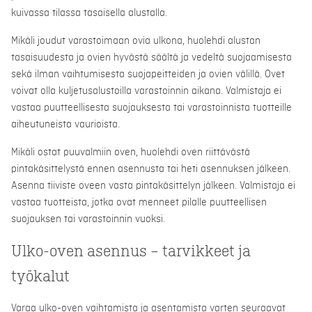
kuivassa tilassa tasaisella alustalla.
Mikäli joudut varastoimaan ovia ulkona, huolehdi alustan
tasaisuudesta ja ovien hyvästä säältä ja vedeltä suojaamisesta
sekä ilman vaihtumisesta suojapeitteiden ja ovien välillä. Ovet
voivat olla kuljetusalustoilla varastoinnin aikana. Valmistaja ei
vastaa puutteellisesta suojauksesta tai varastoinnista tuotteille
aiheutuneista vaurioista.
Mikäli ostat puuvalmiin oven, huolehdi oven riittävästä
pintakäsittelystä ennen asennusta tai heti asennuksen jälkeen.
Asenna tiiviste oveen vasta pintakäsittelyn jälkeen. Valmistaja ei
vastaa tuotteista, jotka ovat menneet pilalle puutteellisen
suojauksen tai varastoinnin vuoksi.
Ulko-oven asennus
–
tarvikkeet ja
työkalut
Varaa ulko-oven vaihtamista ja asentamista varten seuraavat