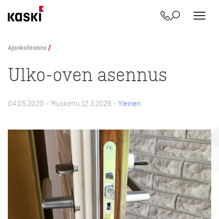
Yhteystiedot
Etsi
Siirry
sisältöön
Ajankohtaista
/
Ulko-oven asennus
04.05.2020 - Muokattu 12.3.2026 -
Yleinen