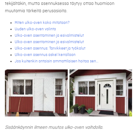
tekijältäkin, mutta asennuksessa täytyy ottaa huomioon
muutamia tärkeitä perusasioita.
Miten ulko-oven koko mitataan?
Uuden ulko-oven valinta
Ulko-oven asentaminen ja esivalmistelut
Ulko-oven asentaminen ja esivalmistelut
Ulko-oven asennus: Tarvikkeet ja työkalut
Ulko-oven asennus askel kerrallaan
Jos kuitenkin antaisin ammattilaisen hoitaa sen…
Sisäänkäynnin ilmeen muutos ulko-oven vaihdolla.