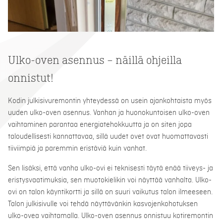
Ulko-oven asennus – näillä ohjeilla
onnistut!
Kodin julkisivuremontin yhteydessä on usein ajankohtaista myös
uuden ulko-oven asennus. Vanhan ja huonokuntoisen ulko-oven
vaihtaminen parantaa energiatehokkuutta ja on siten jopa
taloudellisesti kannattavaa, sillä uudet ovet ovat huomattavasti
tiiviimpiä ja paremmin eristäviä kuin vanhat.
Sen lisäksi, että vanha ulko-ovi ei teknisesti täytä enää tiiveys- ja
eristysvaatimuksia, sen muotokielikin voi näyttää vanhalta. Ulko-
ovi on talon käyntikortti ja sillä on suuri vaikutus talon ilmeeseen.
Talon julkisivulle voi tehdä näyttävänkin kasvojenkohotuksen
ulko-ovea vaihtamalla. Ulko-oven asennus onnistuu kotiremontin