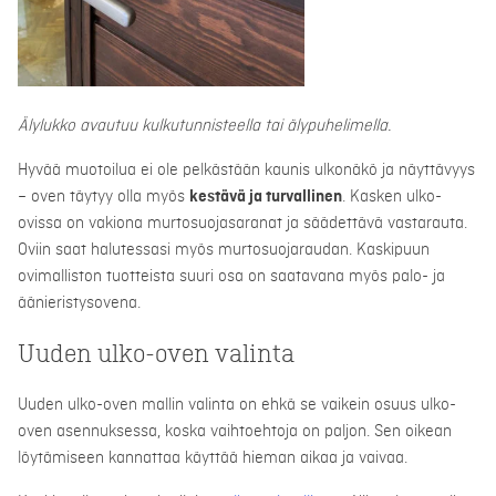
Älylukko avautuu kulkutunnisteella tai älypuhelimella.
Hyvää muotoilua ei ole pelkästään kaunis ulkonäkö ja näyttävyys
– oven täytyy olla myös
kestävä ja turvallinen
. Kasken ulko-
ovissa on vakiona murtosuojasaranat ja säädettävä vastarauta.
Oviin saat halutessasi myös murtosuojaraudan. Kaskipuun
ovimalliston tuotteista suuri osa on saatavana myös palo- ja
äänieristysovena.
Uuden ulko-oven valinta
Uuden ulko-oven mallin valinta on ehkä se vaikein osuus ulko-
oven asennuksessa, koska vaihtoehtoja on paljon. Sen oikean
löytämiseen kannattaa käyttää hieman aikaa ja vaivaa.