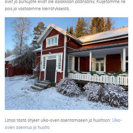
ovet ja purkujäte eivät ole asiakkaan päänsärky. Kuljetamme ne
pois ja vastaamme kierrätyksestä.
Lataa tästä ohjeet ulko-oven asentamiseen ja huoltoon:
Ulko-
ovien asennus ja huolto