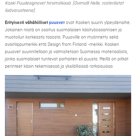
Kaski Puudesignovet hirsimökissä. (Ovimalli Helle, rosterilistat
lisävarusteena).
Erityisesti vähähiiliset
puuovet
ovat Kasken suurin ylpeydenaihe.
Jokainen niistä on osoitus suomalaisen käsityöosaamisen ja
muotoilun korkeasta tasosta. Puuoville on myönnetty sekä
avainlippumerkki että Design from Finland -merkki. Kasken
puuovet suunnitellaan ja valmistetaan Suomessa materiaalista,
jonka suomalaiset tuntevat parhaiten eli puusta. Meillä on pitkät
perinteet käsin tekemisessä ja yksilöllisissä ratkaisuissa.