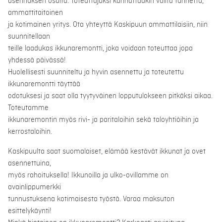
asennuksen osalta. Toteuttajaksi kannattaakin valita tunnettu,
ammattitaitoinen
ja kotimainen yritys. Ota yhteyttä Kaskipuun ammattilaisiin, niin
suunnitellaan
teille laadukas ikkunaremontti, joka voidaan toteuttaa jopa
yhdessä päivässä!
Huolellisesti suunniteltu ja hyvin asennettu ja toteutettu
ikkunaremontti täyttää
odotuksesi ja saat olla tyytyväinen lopputulokseen pitkäksi aikaa.
Toteutamme
ikkunaremontin myös rivi- ja paritaloihin sekä taloyhtiöihin ja
kerrostaloihin.
Kaskipuulta saat suomalaiset, elämää kestävät ikkunat ja ovet
asennettuina,
myös rahoituksella! Ikkunoilla ja ulko-ovillamme on
avainlippumerkki
tunnustuksena kotimaisesta työstä. Varaa maksuton
esittelykäynti!