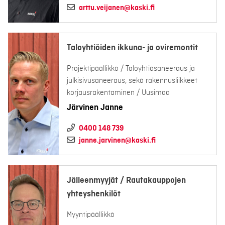
arttu.veijanen@kaski.fi
Taloyhtiöiden ikkuna- ja oviremontit
Projektipäällikkö / Taloyhtiösaneeraus ja
julkisivusaneeraus, sekä rakennusliikkeet
korjausrakentaminen / Uusimaa
Järvinen Janne
0400 148 739
janne.jarvinen@kaski.fi
Jälleenmyyjät / Rautakauppojen
yhteyshenkilöt
Myyntipäällikkö