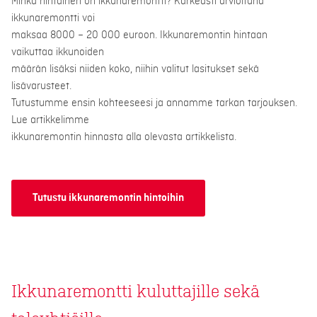
Minkä hintainen on ikkunaremontti? Karkeasti arvioituna
ikkunaremontti voi
maksaa 8000 – 20 000 euroon. Ikkunaremontin hintaan
vaikuttaa ikkunoiden
määrän lisäksi niiden koko, niihin valitut lasitukset sekä
lisävarusteet.
Tutustumme ensin kohteeseesi ja annamme tarkan tarjouksen.
Lue artikkelimme
ikkunaremontin hinnasta alla olevasta artikkelista.
Tutustu ikkunaremontin hintoihin
Ikkunaremontti kuluttajille sekä