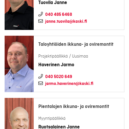
Tuovila Janne
040 485 6468
janne.tuovila@kaski.fi
Taloyhtiöiden ikkuna- ja oviremontit
Projektipäällikkö / Uusimaa
Haverinen Jarmo
040 5020 649
jarmo.haverinen@kaski.fi
Pientalojen ikkuna- ja oviremontit
Myyntipäällikkö
Ruotsalainen Janne