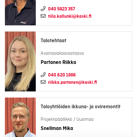
040 5823 357
tiila.kallunki@kaski.fi
Talotehtaat
Avainasiakasvastaava
Partanen Riikka
040 620 1886
riikka.partanen@kaski.fi
Taloyhtiöiden ikkuna- ja oviremontit
Projektipäällikkö / Uusimaa
Snellman Mika