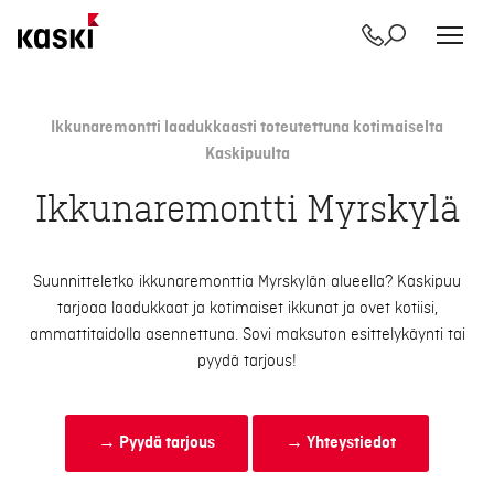
Yhteystiedot
Etsi
Siirry
sisältöön
Ikkunaremontti laadukkaasti toteutettuna kotimaiselta
Kaskipuulta
Ikkunaremontti Myrskylä
Suunnitteletko ikkunaremonttia Myrskylän alueella? Kaskipuu
tarjoaa laadukkaat ja kotimaiset ikkunat ja ovet kotiisi,
ammattitaidolla asennettuna. Sovi maksuton esittelykäynti tai
pyydä tarjous!
→ Pyydä tarjous
→ Yhteystiedot