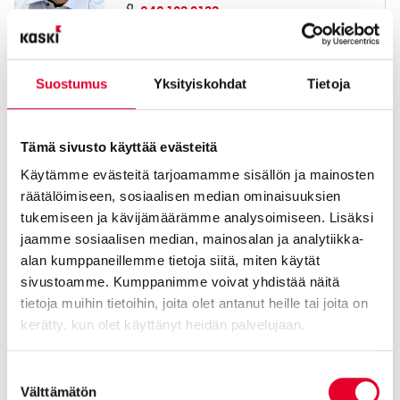
040 182 9132
mika.snellman@kaski.fi
Suostumus
Yksityiskohdat
Tietoja
Taloyhtiöiden ikkuna- ja oviremontit
Projektipäällikkö / Kanta-Häme, Hyvinkää,
Tämä sivusto käyttää evästeitä
Valkeakoski, Akaa
Käytämme evästeitä tarjoamamme sisällön ja mainosten
Laine Jani
räätälöimiseen, sosiaalisen median ominaisuuksien
tukemiseen ja kävijämäärämme analysoimiseen. Lisäksi
040 5431618
jaamme sosiaalisen median, mainosalan ja analytiikka-
jani.laine@kaski.fi
alan kumppaneillemme tietoja siitä, miten käytät
sivustoamme. Kumppanimme voivat yhdistää näitä
tietoja muihin tietoihin, joita olet antanut heille tai joita on
Rakennusliikkeet
kerätty, kun olet käyttänyt heidän palvelujaan.
Projektimyyjä
Cookiebot >
Suostumuksen
Parkkinen Harri
Välttämätön
valinta