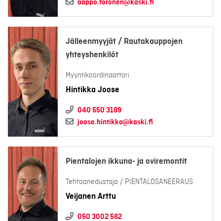
aappo.toronen@kaski.fi
Jälleenmyyjät / Rautakauppojen
yhteyshenkilöt
Myyntikoordinaattori
Hintikka Joose
040 550 3189
joose.hintikka@kaski.fi
Pientalojen ikkuna- ja oviremontit
Tehtaanedustaja / PIENTALOSANEERAUS
Veijanen Arttu
050 3002 582