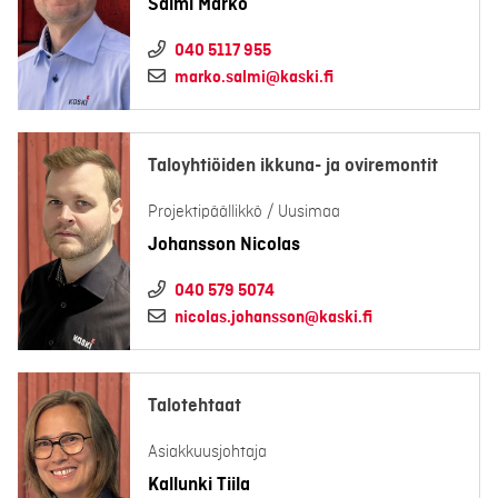
Salmi Marko
040 5117 955
marko.salmi@kaski.fi
Taloyhtiöiden ikkuna- ja oviremontit
Projektipäällikkö / Uusimaa
Johansson Nicolas
040 579 5074
nicolas.johansson@kaski.fi
Talotehtaat
Asiakkuusjohtaja
Kallunki Tiila