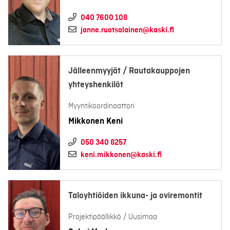
040 7600 108
janne.ruotsalainen@kaski.fi
Jälleenmyyjät / Rautakauppojen
yhteyshenkilöt
Myyntikoordinaattori
Mikkonen Keni
050 340 8257
keni.mikkonen@kaski.fi
Taloyhtiöiden ikkuna- ja oviremontit
Projektipäällikkö / Uusimaa