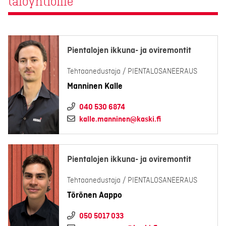
taloyhtiöille
Pientalojen ikkuna- ja oviremontit
Tehtaanedustaja / PIENTALOSANEERAUS
Manninen Kalle
040 530 6874
kalle.manninen@kaski.fi
Pientalojen ikkuna- ja oviremontit
Tehtaanedustaja / PIENTALOSANEERAUS
Törönen Aappo
050 5017 033