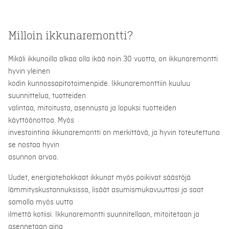
Milloin ikkunaremontti?
Mikäli ikkunoilla alkaa olla ikää noin 30 vuotta, on ikkunaremontti
hyvin yleinen
kodin kunnossapitotoimenpide. Ikkunaremonttiin kuuluu
suunnittelua, tuotteiden
valintaa, mitoitusta, asennusta ja lopuksi tuotteiden
käyttöönottoa. Myös
investointina ikkunaremontti on merkittävä, ja hyvin toteutettuna
se nostaa hyvin
asunnon arvoa.
Uudet, energiatehokkaat ikkunat myös poikivat säästöjä
lämmityskustannuksissa, lisäät asumismukavuuttasi ja saat
samalla myös uutta
ilmettä kotiisi. Ikkunaremontti suunnitellaan, mitoitetaan ja
asennetaan aina