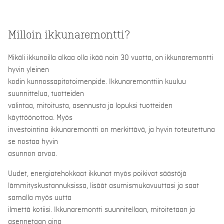
Milloin ikkunaremontti?
Mikäli ikkunoilla alkaa olla ikää noin 30 vuotta, on ikkunaremontti
hyvin yleinen
kodin kunnossapitotoimenpide. Ikkunaremonttiin kuuluu
suunnittelua, tuotteiden
valintaa, mitoitusta, asennusta ja lopuksi tuotteiden
käyttöönottoa. Myös
investointina ikkunaremontti on merkittävä, ja hyvin toteutettuna
se nostaa hyvin
asunnon arvoa.
Uudet, energiatehokkaat ikkunat myös poikivat säästöjä
lämmityskustannuksissa, lisäät asumismukavuuttasi ja saat
samalla myös uutta
ilmettä kotiisi. Ikkunaremontti suunnitellaan, mitoitetaan ja
asennetaan aina