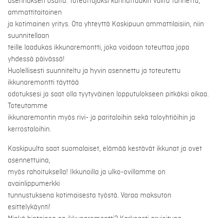
asennuksen osalta. Toteuttajaksi kannattaakin valita tunnettu,
ammattitaitoinen
ja kotimainen yritys. Ota yhteyttä Kaskipuun ammattilaisiin, niin
suunnitellaan
teille laadukas ikkunaremontti, joka voidaan toteuttaa jopa
yhdessä päivässä!
Huolellisesti suunniteltu ja hyvin asennettu ja toteutettu
ikkunaremontti täyttää
odotuksesi ja saat olla tyytyväinen lopputulokseen pitkäksi aikaa.
Toteutamme
ikkunaremontin myös rivi- ja paritaloihin sekä taloyhtiöihin ja
kerrostaloihin.
Kaskipuulta saat suomalaiset, elämää kestävät ikkunat ja ovet
asennettuina,
myös rahoituksella! Ikkunoilla ja ulko-ovillamme on
avainlippumerkki
tunnustuksena kotimaisesta työstä. Varaa maksuton
esittelykäynti!