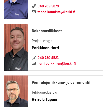
040 709 5879
teppo.kaunisto@kaski.fi
Rakennusliikkeet
Projektimyyjä
Parkkinen Harri
040 730 4521
harri.parkkinen@kaski.fi
Pientalojen ikkuna- ja oviremontit
Tehtaanedustaja
Herrala Tapani