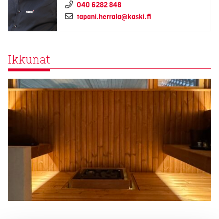
040 6282 848
tapani.herrala@kaski.fi
Ikkunat