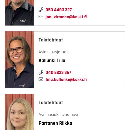
050 4493 327
joni.virtanen@kaski.fi
Talotehtaat
Asiakkuusjohtaja
Kallunki Tiila
040 5823 357
tiila.kallunki@kaski.fi
Talotehtaat
Avainasiakasvastaava
Partanen Riikka