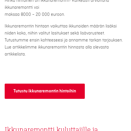
Minkä hintainen on ikkunaremontti? Karkeasti arvioituna
ikkunaremontti voi
maksaa 8000 – 20 000 euroon.
Ikkunaremontin hintaan vaikuttaa ikkunoiden määrän lisäksi
niiden koko, niihin valitut lasitukset sekä lisävarusteet.
Tutustumme ensin kohteeseesi ja annamme tarkan tarjouksen.
Lue artikkelimme ikkunaremontin hinnasta alla olevasta
artikkelista.
Tutustu ikkunaremontin hintoihin
Ikkunaremontti kuluttajille ja