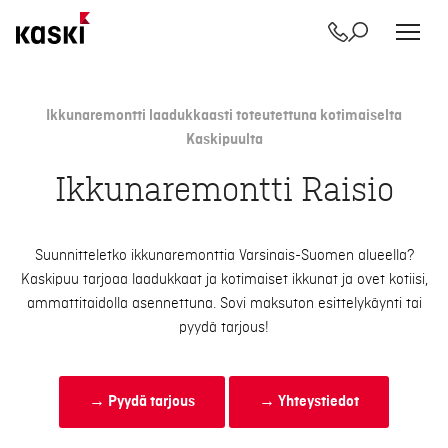
Yhteystiedot
Etsi
Siirry
sisältöön
Ikkunaremontti laadukkaasti toteutettuna kotimaiselta
Kaskipuulta
Ikkunaremontti Raisio
Suunnitteletko ikkunaremonttia Varsinais-Suomen alueella?
Kaskipuu tarjoaa laadukkaat ja kotimaiset ikkunat ja ovet kotiisi,
ammattitaidolla asennettuna. Sovi maksuton esittelykäynti tai
pyydä tarjous!
→ Pyydä tarjous
→ Yhteystiedot