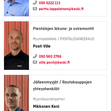
050 5222 113
perttu.lappalainen@kaski.fi
Pientalojen ikkuna- ja oviremontit
Myyntipäällikkö / PIENTALOSANEERAUS
Posti Ville
050 560 2796
ville.posti@kaski.fi
Jälleenmyyjät / Rautakauppojen
yhteyshenkilöt
Myyntikoordinaattori
Mikkonen Keni