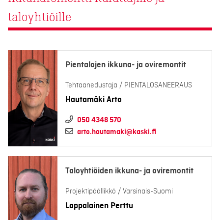
taloyhtiöille
Pientalojen ikkuna- ja oviremontit
Tehtaanedustaja / PIENTALOSANEERAUS
Hautamäki Arto
050 4348 570
arto.hautamaki@kaski.fi
Taloyhtiöiden ikkuna- ja oviremontit
Projektipäällikkö / Varsinais-Suomi
Lappalainen Perttu