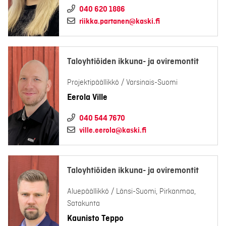
040 620 1886
riikka.partanen@kaski.fi
Taloyhtiöiden ikkuna- ja oviremontit
Projektipäällikkö / Varsinais-Suomi
Eerola Ville
040 544 7670
ville.eerola@kaski.fi
Taloyhtiöiden ikkuna- ja oviremontit
Aluepäällikkö / Länsi-Suomi, Pirkanmaa,
Satakunta
Kaunisto Teppo