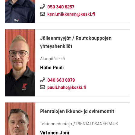
050 340 8257
keni.mikkonen@kaski.fi
Jälleenmyyjät / Rautakauppojen
yhteyshenkilöt
Aluepäällikkö
Haho Pauli
040 663 8079
pauli.haho@kaski.fi
Pientalojen ikkuna- ja oviremontit
Tehtaanedustaja / PIENTALOSANEERAUS
Virtanen Joni